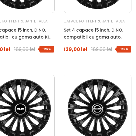
 ROTI PENTRU JANTE TABLA
CAPACE ROTI PENTRU JANTE TABLA
capace 15 inch, DINO,
Set 4 capace 15 inch, DINO,
tibil cu gama auto KIA,
compatibil cu gama auto
MAZDA, negru
0 lei
189,00 lei
139,00 lei
189,00 lei
-26%
-26%