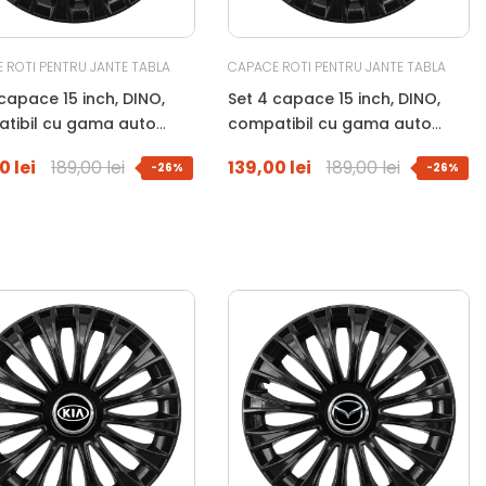
 ROTI PENTRU JANTE TABLA
CAPACE ROTI PENTRU JANTE TABLA
capace 15 inch, DINO,
Set 4 capace 15 inch, DINO,
tibil cu gama auto
compatibil cu gama auto
negru
FORD, negru
0 lei
189,00 lei
139,00 lei
189,00 lei
-26%
-26%