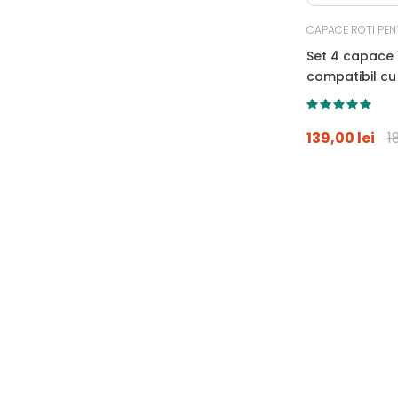
CAPACE ROTI PEN
Set 4 capace 1
compatibil c
SKODA, negru
139,00 lei
1