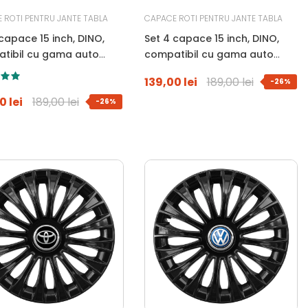
 ROTI PENTRU JANTE TABLA
CAPACE ROTI PENTRU JANTE TABLA
capace 15 inch, DINO,
Set 4 capace 15 inch, DINO,
tibil cu gama auto
compatibil cu gama auto
LT, negru
SEAT, negru
139,00 lei
189,00 lei
-26%
0 lei
189,00 lei
-26%