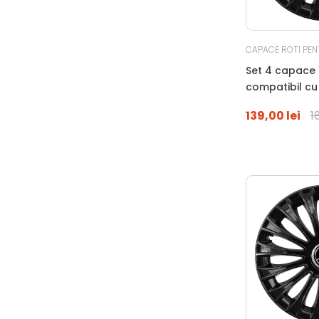
CAPACE ROTI PEN
Set 4 capace 1
compatibil c
HONDA, negru
139,00 lei
1