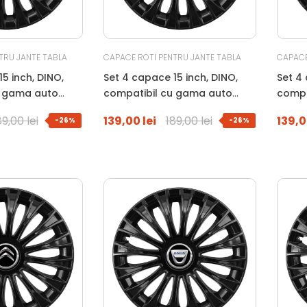
TRU JANTE TABLA
CAPACE ROTI PENTRU JANTE TABLA
CAPACE
5 inch, DINO,
Set 4 capace 15 inch, DINO,
Set 4 
u gama auto
compatibil cu gama auto
compa
negru
AUDI, negru
BMW, 
89,00 lei
139,00 lei
189,00 lei
139,0
-26%
-26%