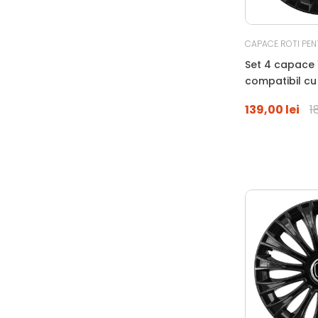
CAPACE ROTI PEN
Set 4 capace 1
compatibil c
CITROEN, neg
139,00 lei
1