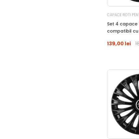
CAPACE ROTI PEN
Set 4 capace 1
compatibil c
MERCEDES, ne
139,00 lei
1