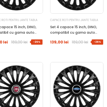
 ROTI PENTRU JANTE TABLA
CAPACE ROTI PENTRU JANTE TABLA
capace 15 inch, DINO,
Set 4 capace 15 inch, DINO,
tibil cu gama auto
compatibil cu gama auto
negru
CHEVROLET, negru
0 lei
189,00 lei
139,00 lei
189,00 lei
-26%
-26%