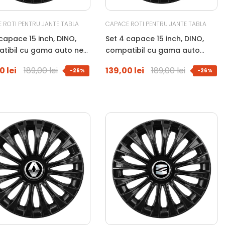
 ROTI PENTRU JANTE TABLA
CAPACE ROTI PENTRU JANTE TABLA
capace 15 inch, DINO,
Set 4 capace 15 inch, DINO,
tibil cu gama auto new
compatibil cu gama auto
, negru
NISSAN, negru
0 lei
189,00 lei
139,00 lei
189,00 lei
-26%
-26%