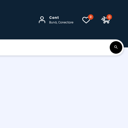
0
0
Cont
Bună, Conectare