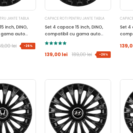
TRU JANTE TABLA
CAPACE ROTI PENTRU JANTE TABLA
CAPACE
5 inch, DINO,
Set 4 capace 15 inch, DINO,
Set 4 
u gama auto
compatibil cu gama auto
compa
ru
DACIA, negru
FIAT, 
89,00 lei
139,0
-26%
139,00 lei
189,00 lei
-26%