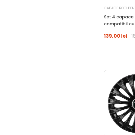
CAPACE ROTI PEN
Set 4 capace 1
compatibil c
OPEL, negru
139,00 lei
1