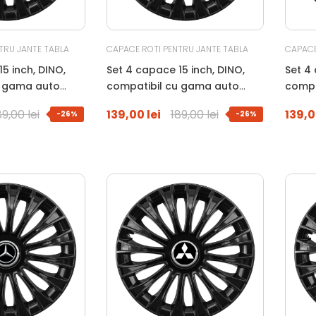
TRU JANTE TABLA
CAPACE ROTI PENTRU JANTE TABLA
CAPACE
5 inch, DINO,
Set 4 capace 15 inch, DINO,
Set 4 
u gama auto
compatibil cu gama auto
compa
HYUNDAI, negru
negru
89,00 lei
139,00 lei
189,00 lei
139,0
-26%
-26%