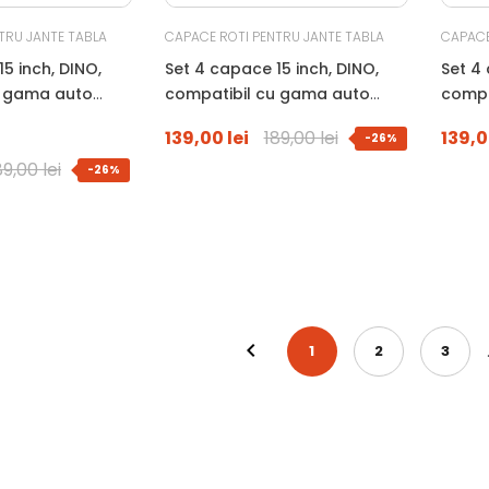
TRU JANTE TABLA
CAPACE ROTI PENTRU JANTE TABLA
CAPACE
5 inch, DINO,
Set 4 capace 15 inch, DINO,
Set 4 
u gama auto
compatibil cu gama auto
compa
SUZUKI, negru
TOYOT
139,00 lei
189,00 lei
139,0
-26%
89,00 lei
-26%
1
2
3