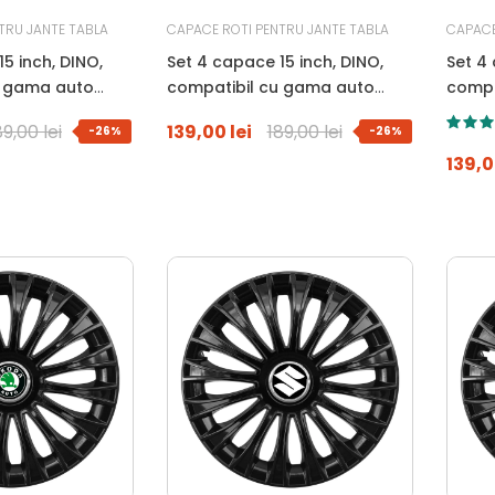
TRU JANTE TABLA
CAPACE ROTI PENTRU JANTE TABLA
CAPACE
5 inch, DINO,
Set 4 capace 15 inch, DINO,
Set 4 
u gama auto
compatibil cu gama auto
compa
PEUGEOT, negru
RENAU
89,00 lei
139,00 lei
189,00 lei
-26%
-26%
139,0