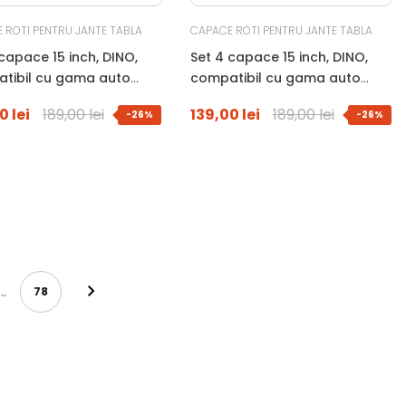
 ROTI PENTRU JANTE TABLA
CAPACE ROTI PENTRU JANTE TABLA
capace 15 inch, DINO,
Set 4 capace 15 inch, DINO,
tibil cu gama auto
compatibil cu gama auto
A, negru
Volkswagen
0 lei
189,00 lei
139,00 lei
189,00 lei
-26%
-26%
…
78