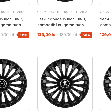
TRU JANTE TABLA
CAPACE ROTI PENTRU JANTE TABLA
CAPACE
5 inch, DINO,
Set 4 capace 15 inch, DINO,
Set 4 
u gama auto
compatibil cu gama auto
compa
gru
MITSUBISHI, negru
DACIA
89,00 lei
139,00 lei
189,00 lei
139,0
-26%
-26%