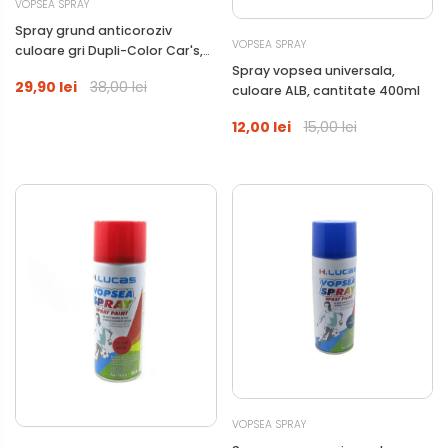
VOPSEA SPRAY
Spray grund anticoroziv
VOPSEA SPRAY
culoare gri Dupli-Color Car's,
Spray vopsea universala,
600 ml
29,90 lei
38,00 lei
culoare ALB, cantitate 400ml
12,00 lei
15,00 lei
VOPSEA SPRAY