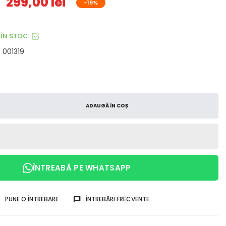
299,00 lei
-19%
ÎN STOC
001319
ADAUGĂ ÎN COȘ
ÎNTREABĂ PE WHATSAPP
PUNE O ÎNTREBARE
ÎNTREBĂRI FRECVENTE