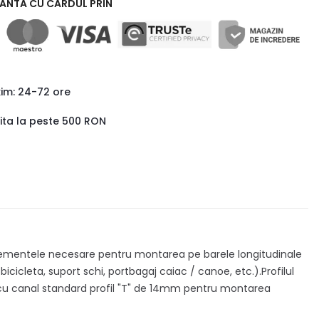
RANTA CU CARDUL PRIN
xim: 24-72 ore
uita la peste 500 RON
 elementele necesare pentru montarea pe barele longitudinale
cicleta, suport schi, portbagaj caiac / canoe, etc.).Profilul
e cu canal standard profil "T" de 14mm pentru montarea