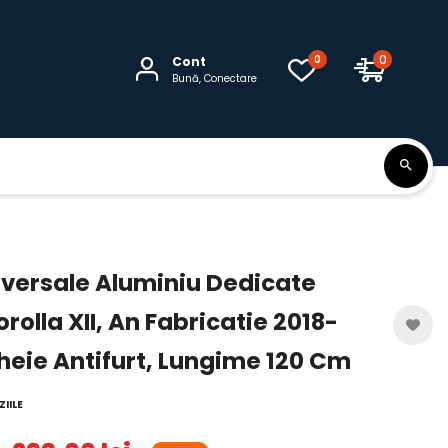
0
0
Cont
Bună, Conectare
versale Aluminiu Dedicate
olla XII, An Fabricatie 2018-
heie Antifurt, Lungime 120 Cm
IILE