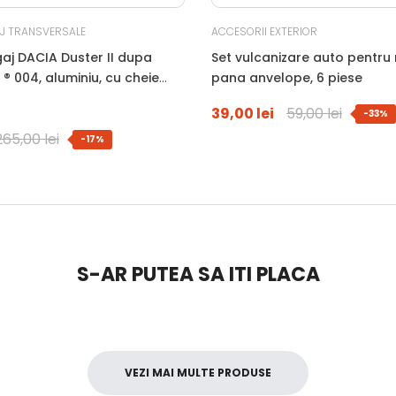
J TRANSVERSALE
ACCESORII EXTERIOR
aj DACIA Duster II dupa
Set vulcanizare auto pentru 
 ® 004, aluminiu, cu cheie
pana anvelope, 6 piese
arnituri, montare pe barele
39,00 lei
59,00 lei
-33%
265,00 lei
-17%
S-AR PUTEA SA ITI PLACA
VEZI MAI MULTE PRODUSE