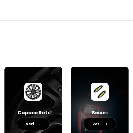
Capace Roti
Becuri
Vezi
Vezi