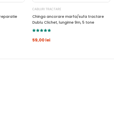
CABLURI TRACTARE
reparatie
Chinga ancorare marfa/sufa tractare
Dublu Clichet, lungime 9m, 5 tone
59,00 lei