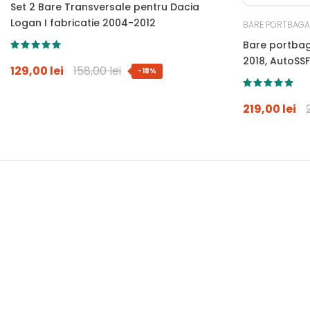
Set 2 Bare Transversale pentru Dacia
Logan I fabricatie 2004-2012
BARE PORTBAGA
Bare portbag
2018, AutoSSF
129,00 lei
158,00 lei
-18%
antifurt si g
longitudinale
219,00 lei