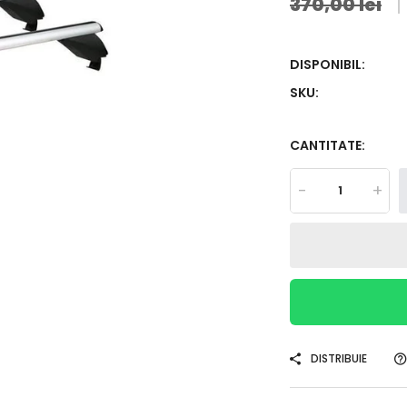
370,00 lei
DISPONIBIL:
SKU:
CANTITATE:
-
+
DISTRIBUIE