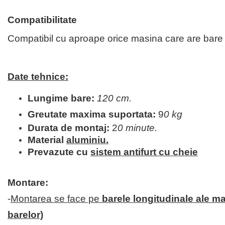
Compatibilitate
Compatibil cu aproape orice masina care are bare l
Date tehnice:
Lungime bare:
120 cm.
Greutate maxima suportata:
9
0 kg
Durata de montaj:
2
0 minute.
Material
aluminiu.
Prevazute cu
sistem antifurt cu cheie
Montare:
-
Montarea se face pe
barele longitudinale ale ma
barelor)