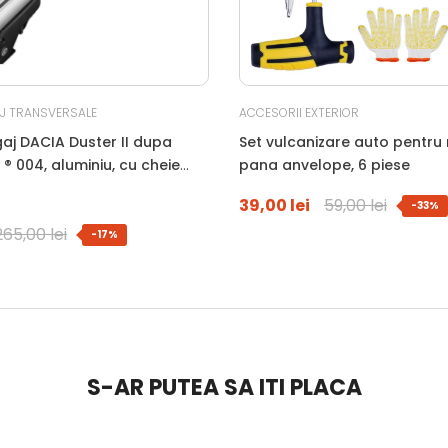
J TRANSVERSALE
ACCESORII EXTERIOR
aj DACIA Duster II dupa
Set vulcanizare auto pentru 
 ® 004, aluminiu, cu cheie
pana anvelope, 6 piese
arnituri, montare pe barele
39,00 lei
59,00 lei
-33%
265,00 lei
-17%
S-AR PUTEA SA ITI PLACA