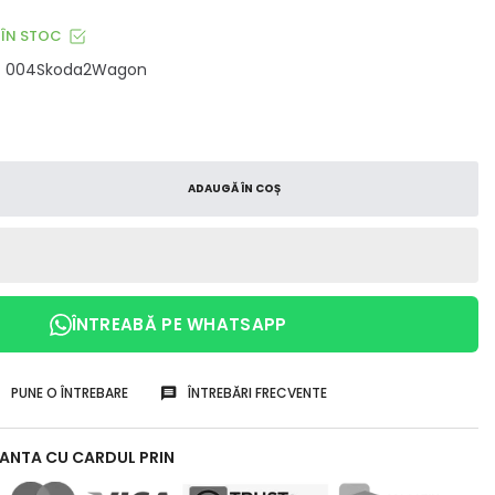
ÎN STOC
004Skoda2Wagon
ADAUGĂ ÎN COȘ
ÎNTREABĂ PE WHATSAPP
PUNE O ÎNTREBARE
ÎNTREBĂRI FRECVENTE
RANTA CU CARDUL PRIN