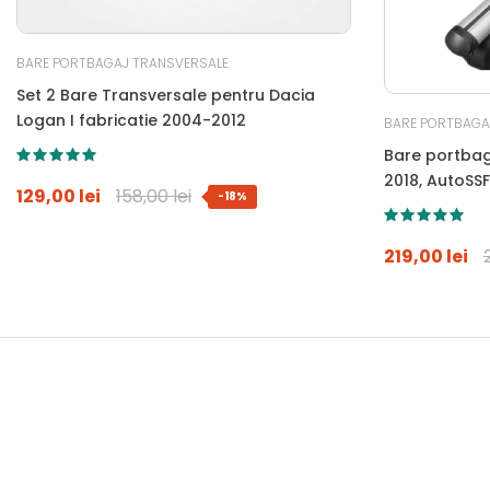
BARE PORTBAGAJ TRANSVERSALE
Set 2 Bare Transversale pentru Dacia
Logan I fabricatie 2004-2012
BARE PORTBAGA
Bare portbag
2018, AutoSSF
129,00 lei
158,00 lei
-18%
antifurt si g
longitudinale
219,00 lei