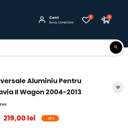
0
0
Cont
Bună, Conectare
versale Aluminiu Pentru
avia II Wagon 2004-2013
IILE
219,00 lei
-28%