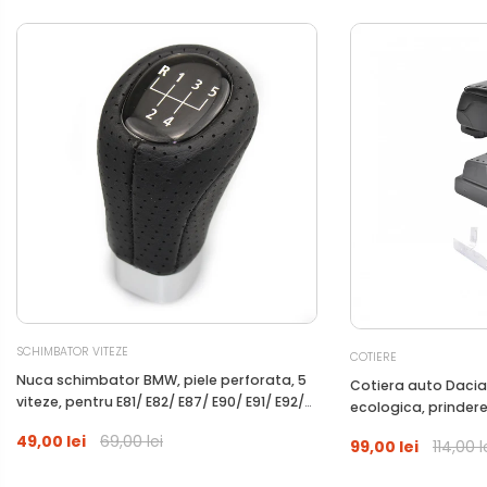
SCHIMBATOR VITEZE
COTIERE
Nuca schimbator BMW, piele perforata, 5
Cotiera auto Dacia D
viteze, pentru E81/ E82/ E87/ E90/ E91/ E92/
ecologica, prinder
E93
49,00 lei
69,00 lei
99,00 lei
114,00 l