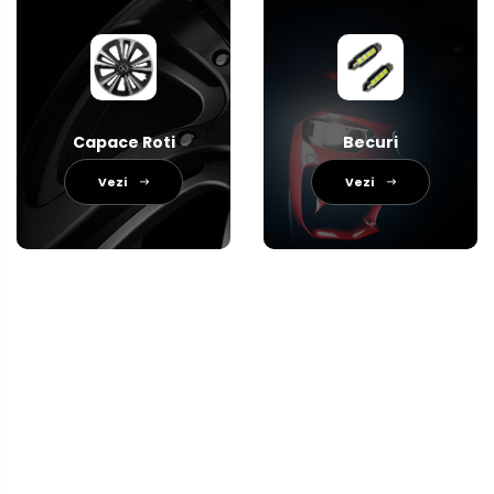
Capace Roti
Becuri
Vezi
Vezi