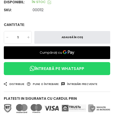
DISPONIBIL:
ÎN STOC
SKU:
000112
CANTITATE:
-
+
ADAUGĂ ÎN COȘ
ÎNTREABĂ PE WHATSAPP
DISTRIBUIE
PUNE O ÎNTREBARE
ÎNTREBĂRI FRECVENTE
PLATESTI IN SIGURANTA CU CARDUL PRIN