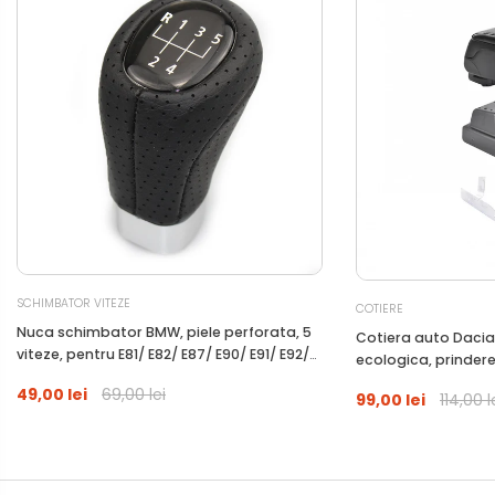
SCHIMBATOR VITEZE
COTIERE
Nuca schimbator BMW, piele perforata, 5
Cotiera auto Dacia D
viteze, pentru E81/ E82/ E87/ E90/ E91/ E92/
ecologica, prinder
E93
49,00 lei
69,00 lei
99,00 lei
114,00 l