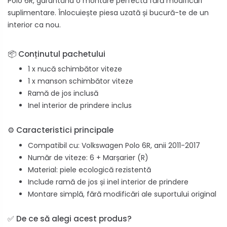
Polo 6R, garantând o montare perfectă fără modificări
suplimentare. Înlocuiește piesa uzată și bucură-te de un
interior ca nou.
📦 Conținutul pachetului
1 x nucă schimbător viteze
1 x manson schimbător viteze
Ramă de jos inclusă
Inel interior de prindere inclus
⚙️ Caracteristici principale
Compatibil cu: Volkswagen Polo 6R, anii 2011-2017
Număr de viteze: 6 + Marșarier (R)
Material: piele ecologică rezistentă
Include ramă de jos și inel interior de prindere
Montare simplă, fără modificări ale suportului original
✅ De ce să alegi acest produs?