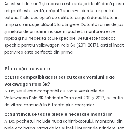
Acest set de nucă și manson este soluția ideală dacă piesa
originală este uzată, crăpată sau și-a pierdut aspectul
estetic. Piele ecologică de calitate asigură durabilitate în
timp și o senzație plăcută la atingere. Datorită ramei de jos
și inelului de prindere incluse în pachet, montarea este
rapidă și nu necesită scule speciale. Setul este fabricat
specific pentru Volkswagen Polo 6R (2011-2017), astfel încât
potrivirea este perfectă din prima.
❓ Întrebări frecvente
Q: Este compatibil acest set cu toate versiunile de
Volkswagen Polo 6R?
A: Da, setul este compatibil cu toate versiunile de
Volkswagen Polo 6R fabricate între anii 2011 și 2017, cu cutie
de viteze manuală în 6 trepte plus marșarier.
Q: Sunt incluse toate piesele necesare montării?
A: Da, pachetul include nuca schimbătorului, mansonul din
piele ecologică, rama de jos și inelul interior de prindere, tot