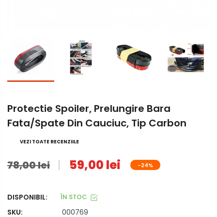
Protectie Spoiler, Prelungire Bara
Fata/spate Din Cauciuc, Tip Carbon
VEZI TOATE RECENZIILE
59,00 lei
78,00 lei
-24%
DISPONIBIL:
ÎN STOC
SKU:
000769