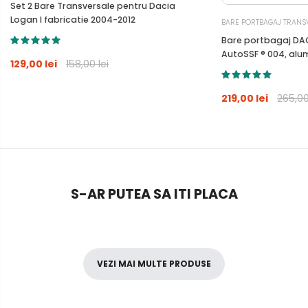
Set 2 Bare Transversale pentru Dacia
Logan I fabricatie 2004-2012
BARE PORTBAGAJ TRANS
Bare portbagaj DACI
AutoSSF ® 004, alum
129,00 lei
158,00 lei
si garnituri, monta
longitudinale
219,00 lei
265,00
S-AR PUTEA SA ITI PLACA
VEZI MAI MULTE PRODUSE