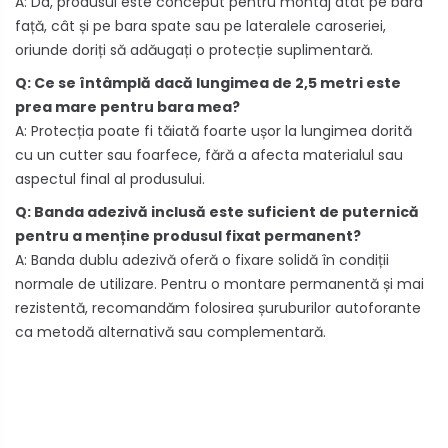
A: Da, produsul este conceput pentru montaj atât pe bara
față, cât și pe bara spate sau pe lateralele caroseriei,
oriunde doriți să adăugați o protecție suplimentară.
Q: Ce se întâmplă dacă lungimea de 2,5 metri este
prea mare pentru bara mea?
A: Protecția poate fi tăiată foarte ușor la lungimea dorită
cu un cutter sau foarfece, fără a afecta materialul sau
aspectul final al produsului.
Q: Banda adezivă inclusă este suficient de puternică
pentru a menține produsul fixat permanent?
A: Banda dublu adezivă oferă o fixare solidă în condiții
normale de utilizare. Pentru o montare permanentă și mai
rezistentă, recomandăm folosirea șuruburilor autoforante
ca metodă alternativă sau complementară.