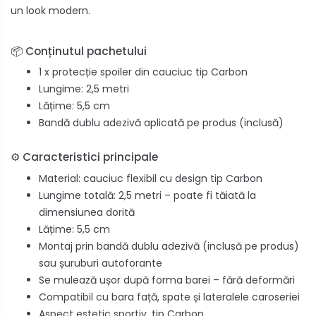
un look modern.
📦 Conținutul pachetului
1 x protecție spoiler din cauciuc tip Carbon
Lungime: 2,5 metri
Lățime: 5,5 cm
Bandă dublu adezivă aplicată pe produs (inclusă)
⚙️ Caracteristici principale
Material: cauciuc flexibil cu design tip Carbon
Lungime totală: 2,5 metri – poate fi tăiată la
dimensiunea dorită
Lățime: 5,5 cm
Montaj prin bandă dublu adezivă (inclusă pe produs)
sau șuruburi autoforante
Se mulează ușor după forma barei – fără deformări
Compatibil cu bara față, spate și lateralele caroseriei
Aspect estetic sportiv, tip Carbon