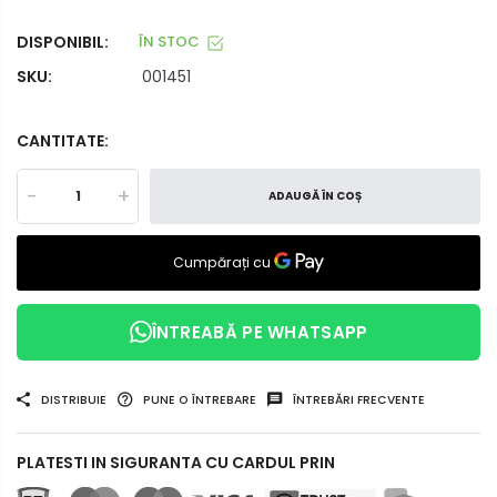
DISPONIBIL:
ÎN STOC
SKU:
001451
CANTITATE:
-
+
ADAUGĂ ÎN COȘ
ÎNTREABĂ PE WHATSAPP
DISTRIBUIE
PUNE O ÎNTREBARE
ÎNTREBĂRI FRECVENTE
PLATESTI IN SIGURANTA CU CARDUL PRIN