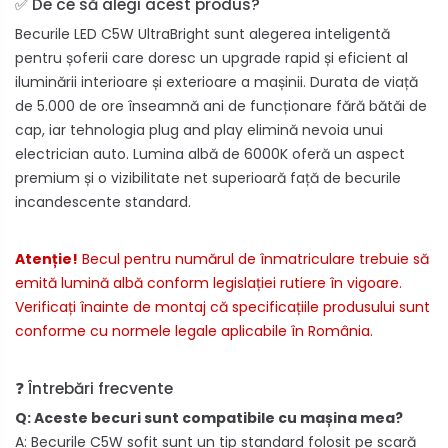
✅ De ce să alegi acest produs?
Becurile LED C5W UltraBright sunt alegerea inteligentă
pentru șoferii care doresc un upgrade rapid și eficient al
iluminării interioare și exterioare a mașinii. Durata de viață
de 5.000 de ore înseamnă ani de funcționare fără bătăi de
cap, iar tehnologia plug and play elimină nevoia unui
electrician auto. Lumina albă de 6000K oferă un aspect
premium și o vizibilitate net superioară față de becurile
incandescente standard.
Atenție!
Becul pentru numărul de înmatriculare trebuie să
emită lumină albă conform legislației rutiere în vigoare.
Verificați înainte de montaj că specificațiile produsului sunt
conforme cu normele legale aplicabile în România.
❓ Întrebări frecvente
Q: Aceste becuri sunt compatibile cu mașina mea?
A: Becurile C5W sofit sunt un tip standard folosit pe scară