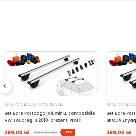
BARE PORTBAGAJ TRANSVERSALE
BARE PORTBAGA
Set Bare Portbagaj Aluminiu, compatibile
Set Bare Port
VW Touareg III 2018-prezent, Profil
SKODA Enyaq 
Aerodinamic WingBar, 120 Cm, Antifurt Cu
Aerodinamic 
389,00 lei
445,00 lei
389,00 lei
-12%
Cheie, Garnituri, Sarcina 90 Kg
Cheie, Garnit