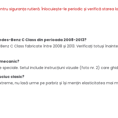
u siguranța rutieră. Înlocuiește-le periodic și verifică starea l
cedes-Benz C Class din perioada 2008-2013?
Benz C Class fabricate între 2008 și 2013. Verificați totuși în
i mecanic?
le speciale. Setul include instrucțiuni vizuale (foto nr. 2) care g
uciuc clasic?
extreme, nu lasă urme pe parbriz și își mențin elasticitatea mai 