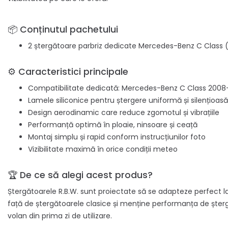
📦 Conținutul pachetului
2 ștergătoare parbriz dedicate Mercedes-Benz C Class 
⚙️ Caracteristici principale
Compatibilitate dedicată: Mercedes-Benz C Class 2008
Lamele siliconice pentru ștergere uniformă și silențioasă
Design aerodinamic care reduce zgomotul și vibrațiile
Performanță optimă în ploaie, ninsoare și ceață
Montaj simplu și rapid conform instrucțiunilor foto
Vizibilitate maximă în orice condiții meteo
🏆 De ce să alegi acest produs?
Ștergătoarele R.B.W. sunt proiectate să se adapteze perfect la
față de ștergătoarele clasice și menține performanța de șterge
volan din prima zi de utilizare.