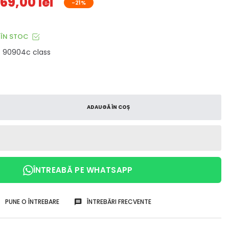
69,00 lei
-21%
ÎN STOC
90904c class
ADAUGĂ ÎN COȘ
ÎNTREABĂ PE WHATSAPP
PUNE O ÎNTREBARE
ÎNTREBĂRI FRECVENTE