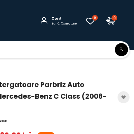
0
0
Cont
Bună, Conectare
Stergatoare Parbriz Auto
Mercedes-Benz C Class (2008-
IILE