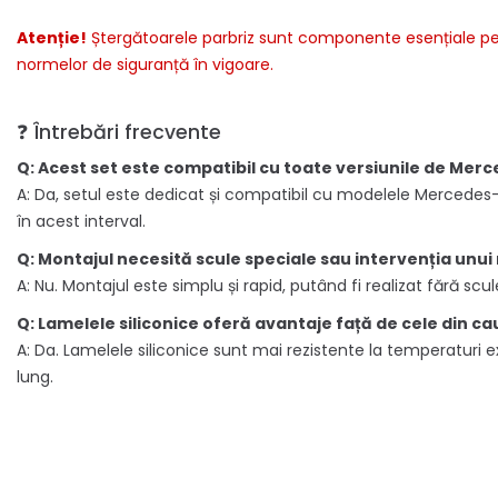
Atenție!
Ștergătoarele parbriz sunt componente esențiale pentr
normelor de siguranță în vigoare.
❓ Întrebări frecvente
Q: Acest set este compatibil cu toate versiunile de Mer
A: Da, setul este dedicat și compatibil cu modelele Mercedes-
în acest interval.
Q: Montajul necesită scule speciale sau intervenția unu
A: Nu. Montajul este simplu și rapid, putând fi realizat fără scu
Q: Lamelele siliconice oferă avantaje față de cele din ca
A: Da. Lamelele siliconice sunt mai rezistente la temperaturi 
lung.