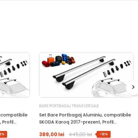
BARE PORTBAGAJ TRANSVERSALE
 compatibile
Set Bare Portbagaj Aluminiu, compatibile
Profil
SKODA Karoq 2017-prezent, Profil
, Antifurt Cu
Aerodinamic WingBar, 120 Cm, Antifurt Cu
389,00 lei
445,00 lei
12%
-12%
Kg
Cheie, Garnituri, Sarcina 90 Kg