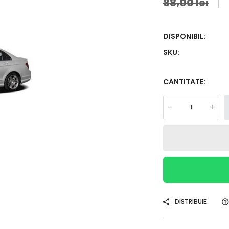
88,00 lei
DISPONIBIL:
SKU:
CANTITATE:
-
+
DISTRIBUIE