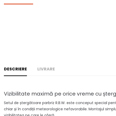
DESCRIERE
LIVRARE
Vizibilitate maximă pe orice vreme cu șt
Setul de ștergătoare parbriz R.B.W. este conceput special pen
chiar și în condiții meteorologice nefavorabile. Montajul simplu
vizibilitatea pe care le oferă.