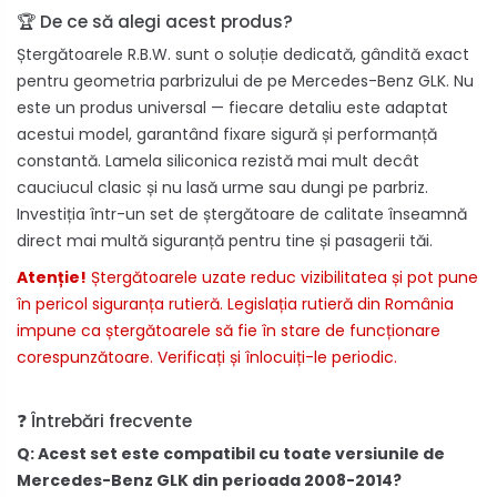
🏆 De ce să alegi acest produs?
Ștergătoarele R.B.W. sunt o soluție dedicată, gândită exact
pentru geometria parbrizului de pe Mercedes-Benz GLK. Nu
este un produs universal — fiecare detaliu este adaptat
acestui model, garantând fixare sigură și performanță
constantă. Lamela siliconica rezistă mai mult decât
cauciucul clasic și nu lasă urme sau dungi pe parbriz.
Investiția într-un set de ștergătoare de calitate înseamnă
direct mai multă siguranță pentru tine și pasagerii tăi.
Atenție!
Ștergătoarele uzate reduc vizibilitatea și pot pune
în pericol siguranța rutieră. Legislația rutieră din România
impune ca ștergătoarele să fie în stare de funcționare
corespunzătoare. Verificați și înlocuiți-le periodic.
❓ Întrebări frecvente
Q: Acest set este compatibil cu toate versiunile de
Mercedes-Benz GLK din perioada 2008-2014?