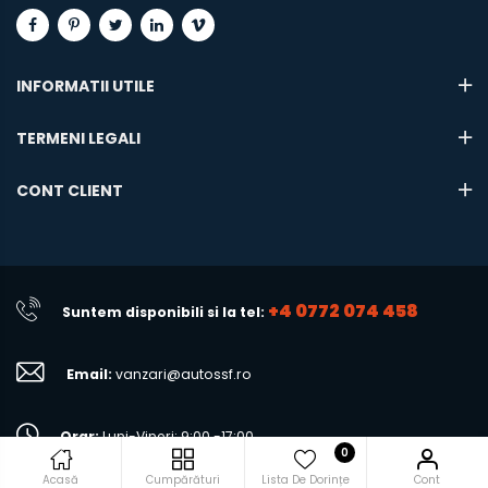
INFORMATII UTILE
TERMENI LEGALI
CONT CLIENT
+4 0772 074 458
Suntem disponibili si la tel:
Email:
vanzari@autossf.ro
Orar:
Luni-Vineri: 9:00 -17:00
0
Acasă
Cumpărături
Lista De Dorințe
Cont