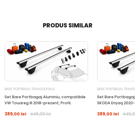
PRODUS SIMILAR
BARE PORTBAGAJ TRANSVERSALE
BARE PORTBAGAJ TRANS
Set Bare Portbagaj Aluminiu, compatibile
Set Bare Portbagaj
VW Touareg III 2018-prezent, Profil
SKODA Enyaq 2020-p
Aerodinamic WingBar, 120 Cm, Antifurt Cu
Aerodinamic WingBa
389,00 lei
445,00 lei
389,00 lei
445,0
Cheie, Garnituri, Sarcina 90 Kg
Cheie, Garnituri, Sa