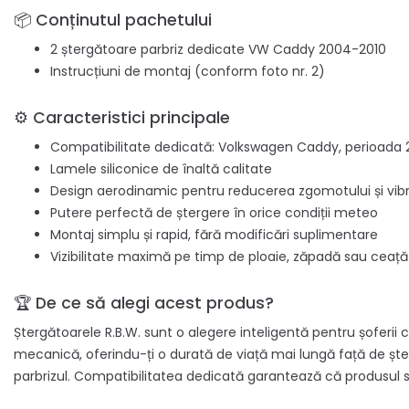
📦 Conținutul pachetului
2 ștergătoare parbriz dedicate VW Caddy 2004-2010
Instrucțiuni de montaj (conform foto nr. 2)
⚙️ Caracteristici principale
Compatibilitate dedicată: Volkswagen Caddy, perioada
Lamele siliconice de înaltă calitate
Design aerodinamic pentru reducerea zgomotului și vibra
Putere perfectă de ștergere în orice condiții meteo
Montaj simplu și rapid, fără modificări suplimentare
Vizibilitate maximă pe timp de ploaie, zăpadă sau ceață
🏆 De ce să alegi acest produs?
Ștergătoarele R.B.W. sunt o alegere inteligentă pentru șoferii 
mecanică, oferindu-ți o durată de viață mai lungă față de șt
parbrizul. Compatibilitatea dedicată garantează că produsul