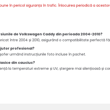
 pune în pericol siguranța în trafic. Înlocuirea periodică a acest
ersiunile de Volkswagen Caddy din perioada 2004-2010?
ricat între 2004 și 2010, asigurând o compatibilitate perfectă fă
ajutor profesional?
e șofer urmând instrucțiunile foto incluse în pachet.
clasice din cauciuc?
tență la temperaturi extreme și UV, ștergere mai silențioasă și co