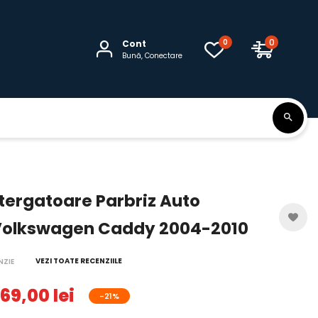
0
0
Cont
Bună, Conectare
Stergatoare Parbriz Auto
Volkswagen Caddy 2004-2010
VEZI TOATE RECENZIILE
NZIE
69,00 lei
-21%