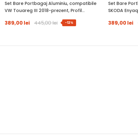
Set Bare Portbagaj Aluminiu, compatibile
Set Bare Port
VW Touareg III 2018-prezent, Profil
SKODA Enyaq 
Aerodinamic WingBar, 120 Cm, Antifurt Cu
Aerodinamic 
389,00 lei
445,00 lei
389,00 lei
-12%
Cheie, Garnituri, Sarcina 90 Kg
Cheie, Garnit