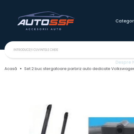
Categori
Despre 
Acasă
Set 2 buc stergatoare parbriz auto dedicate Volkswag