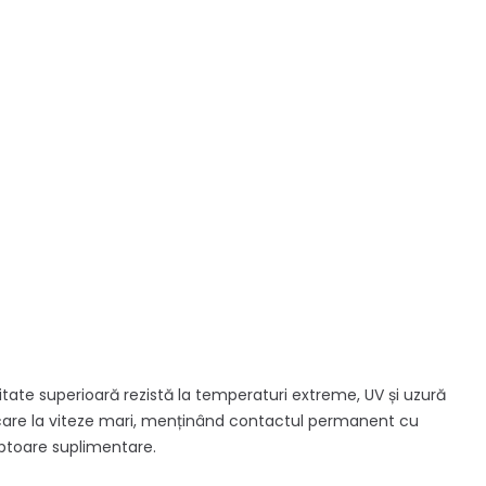
litate superioară rezistă la temperaturi extreme, UV și uzură
dicare la viteze mari, menținând contactul permanent cu
ptoare suplimentare.