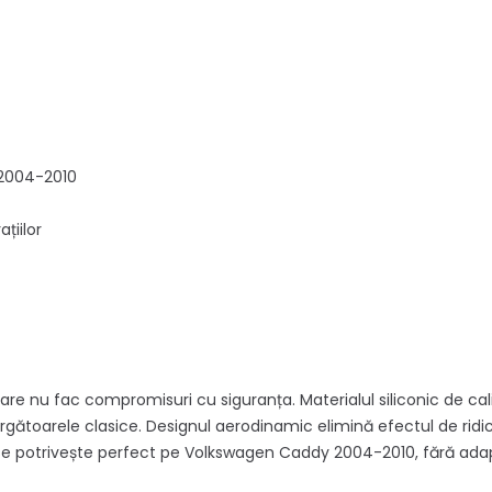
 2004-2010
țiilor
care nu fac compromisuri cu siguranța. Materialul siliconic de ca
ergătoarele clasice. Designul aerodinamic elimină efectul de ri
 se potrivește perfect pe Volkswagen Caddy 2004-2010, fără ada