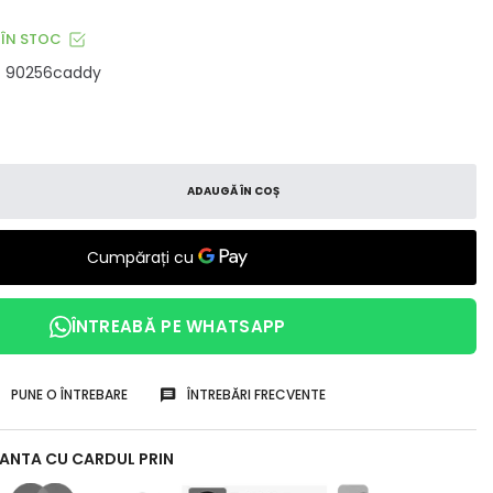
ÎN STOC
90256caddy
ADAUGĂ ÎN COȘ
ÎNTREABĂ PE WHATSAPP
PUNE O ÎNTREBARE
ÎNTREBĂRI FRECVENTE
RANTA CU CARDUL PRIN