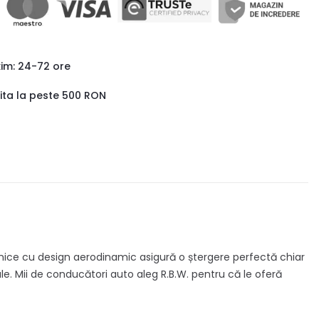
xim: 24-72 ore
uita la peste 500 RON
onice cu design aerodinamic asigură o ștergere perfectă chiar
iale. Mii de conducători auto aleg R.B.W. pentru că le oferă