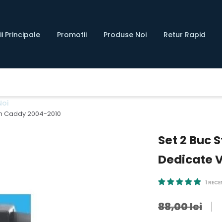
i Principale
Promotii
Produse Noi
Retur Rapid
Noi
en Caddy 2004-2010
Set 2 Buc 
Dedicate 
1 RECE
88,00 lei