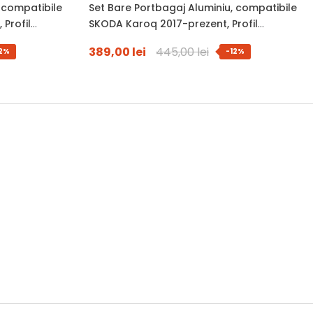
 compatibile
Set Bare Portbagaj Aluminiu, compatibile
Profil
SKODA Karoq 2017-prezent, Profil
, Antifurt Cu
Aerodinamic WingBar, 120 Cm, Antifurt Cu
389,00 lei
445,00 lei
12%
-12%
Kg
Cheie, Garnituri, Sarcina 90 Kg