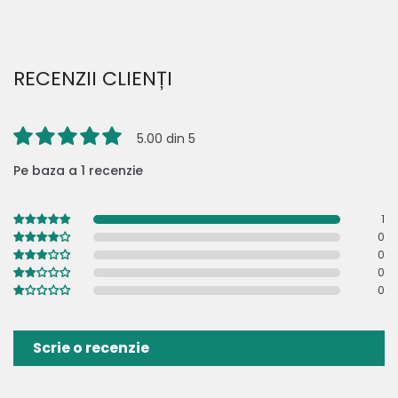
RECENZII CLIENȚI
5.00 din 5
Pe baza a 1 recenzie
1
0
0
0
0
Scrie o recenzie