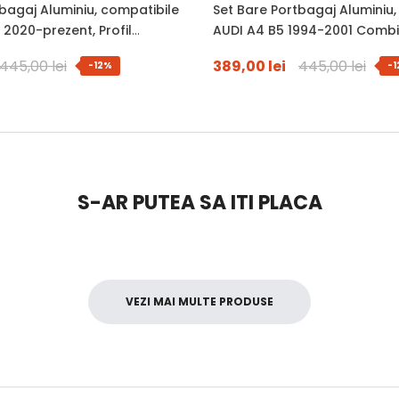
bagaj Aluminiu, compatibile
Set Bare Portbagaj Aluminiu,
2020-prezent, Profil
AUDI A4 B5 1994-2001 Combi, 
WingBar, 120 Cm, Antifurt Cu
Aerodinamic WingBar, 120 Cm
445,00 lei
389,00 lei
445,00 lei
-12%
-
uri, Sarcina 90 Kg
Cheie, Garnituri, Sarcina 90 
S-AR PUTEA SA ITI PLACA
VEZI MAI MULTE PRODUSE