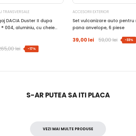
J TRANSVERSALE
ACCESORII EXTERIOR
aj DACIA Duster II dupa
Set vulcanizare auto pentru 
 ® 004, aluminiu, cu cheie
pana anvelope, 6 piese
arnituri, montare pe barele
39,00 lei
59,00 lei
-33%
265,00 lei
-17%
S-AR PUTEA SA ITI PLACA
VEZI MAI MULTE PRODUSE