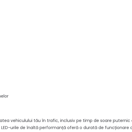
melor
atea vehiculului tău în trafic, inclusiv pe timp de soare putern
r LED-urile de înaltă performanță oferă o durată de funcționare d