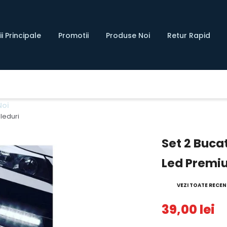
i Principale
Promotii
Produse Noi
Retur Rapid
Noi
 leduri
Set 2 Bucat
Led Premiu
VEZI TOATE RECENZ
39,00 lei