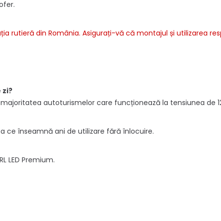
ofer.
ația rutieră din România. Asigurați-vă că montajul și utilizarea r
 zi?
 majoritatea autoturismelor care funcționează la tensiunea de 1
a ce înseamnă ani de utilizare fără înlocuire.
 DRL LED Premium.