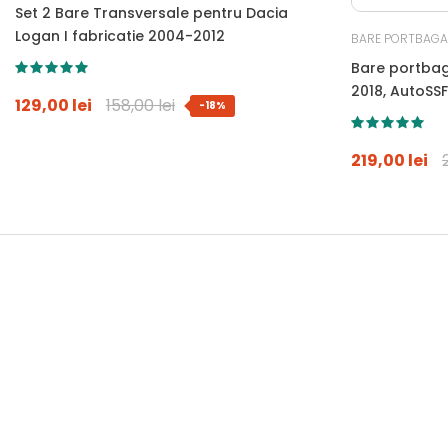
Set 2 Bare Transversale pentru Dacia
Logan I fabricatie 2004-2012
BARE PORTBAGA
Bare portbag
2018, AutoSSF
129,00 lei
158,00 lei
-18%
antifurt si g
longitudinale
219,00 lei