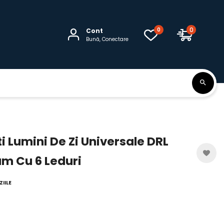
0
0
Cont
Bună, Conectare
i Lumini De Zi Universale DRL
m Cu 6 Leduri
IILE