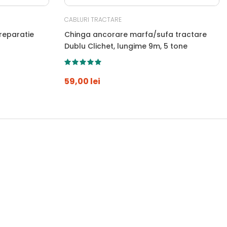
CABLURI TRACTARE
reparatie
Chinga ancorare marfa/sufa tractare
Dublu Clichet, lungime 9m, 5 tone
59,00 lei