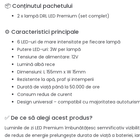
📦 Conținutul pachetului
2 x lampă DRL LED Premium (set complet)
⚙️ Caracteristici principale
6 LED-uri de mare intensitate pe fiecare lampă
Putere LED-uri: 3W per lampă
Tensiune de alimentare: 12V
Lumină albă rece
Dimensiuni: L 155mm x W 15mm
Rezistente la apă, praf și intemperii
Durată de viață până la 50.000 de ore
Consum redus de curent
Design universal – compatibil cu majoritatea autoturis
✅ De ce să alegi acest produs?
Luminile de zi LED Premium îmbunătățesc semnificativ vizibilit
de redus de energie prelungește durata de viață a bateriei, ia