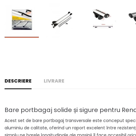
DESCRIERE
LIVRARE
Bare portbagaj solide și sigure pentru Rena
Acest set de bare portbagaj transversale este conceput special 
aluminiu de calitate, oferind un raport excelent între rezistență
simplu pe barele longitudinale ale mașinii îl face accesibil oric