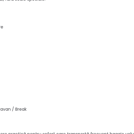
re
ravan / Break