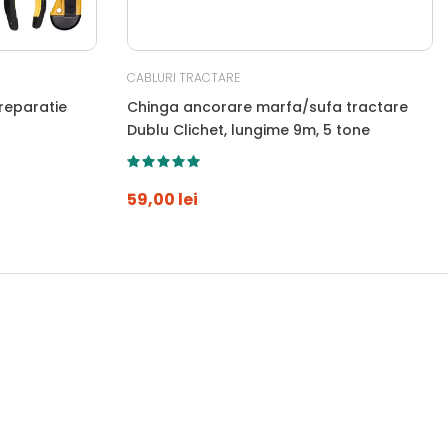
CABLURI TRACTARE
reparatie
Chinga ancorare marfa/sufa tractare
Dublu Clichet, lungime 9m, 5 tone
59,00 lei