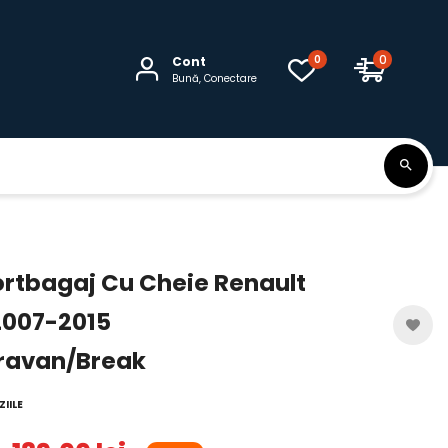
0
0
Cont
Bună, Conectare
ortbagaj Cu Cheie Renault
 2007-2015
ravan/Break
IILE