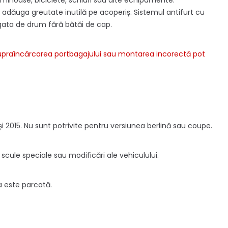
minoase, biciclete, schiuri sau alte echipamente.
 adăuga greutate inutilă pe acoperiș. Sistemul antifurt cu
 gata de drum fără bătăi de cap.
 Supraîncărcarea portbagajului sau montarea incorectă pot
și 2015. Nu sunt potrivite pentru versiunea berlină sau coupe.
scule speciale sau modificări ale vehiculului.
a este parcată.