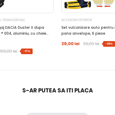
J TRANSVERSALE
ACCESORII EXTERIOR
aj DACIA Duster II dupa
Set vulcanizare auto pentru 
 ® 004, aluminiu, cu cheie
pana anvelope, 6 piese
arnituri, montare pe barele
39,00 lei
59,00 lei
-33%
265,00 lei
-17%
S-AR PUTEA SA ITI PLACA