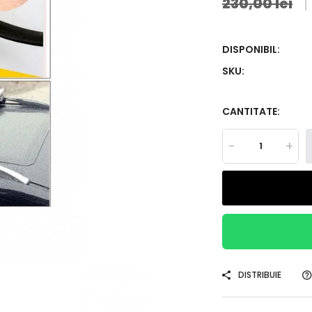
230,00 lei
DISPONIBIL:
SKU:
CANTITATE:
-
+
DISTRIBUIE