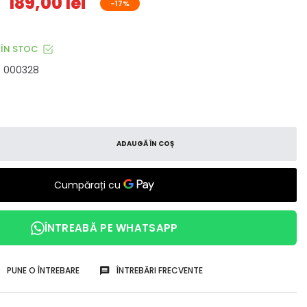
189,00 lei
-17%
ÎN STOC
000328
ADAUGĂ ÎN COȘ
ÎNTREABĂ PE WHATSAPP
PUNE O ÎNTREBARE
ÎNTREBĂRI FRECVENTE