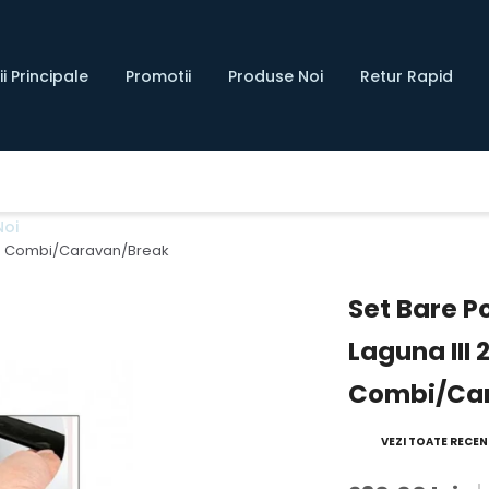
i Principale
Promotii
Produse Noi
Retur Rapid
Noi
015 Combi/Caravan/Break
Set Bare P
Laguna III
Combi/Ca
VEZI TOATE RECENZ