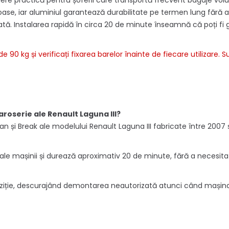
ere practică pentru șoferii care transportă frecvent bagaje volu
oase, iar aluminiul garantează durabilitate pe termen lung fără a
heată. Instalarea rapidă în circa 20 de minute înseamnă că poți fi
 kg și verificați fixarea barelor înainte de fiecare utilizare.
aroserie ale Renault Laguna III?
n și Break ale modelului Renault Laguna III fabricate între 2007 
 ale mașinii și durează aproximativ 20 de minute, fără a necesita 
 poziție, descurajând demontarea neautorizată atunci când mașin