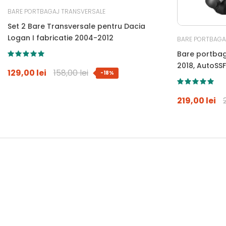
BARE PORTBAGAJ TRANSVERSALE
Set 2 Bare Transversale pentru Dacia
Logan I fabricatie 2004-2012
BARE PORTBAGA
Bare portbag
2018, AutoSSF
129,00 lei
158,00 lei
-18%
antifurt si g
longitudinale
219,00 lei