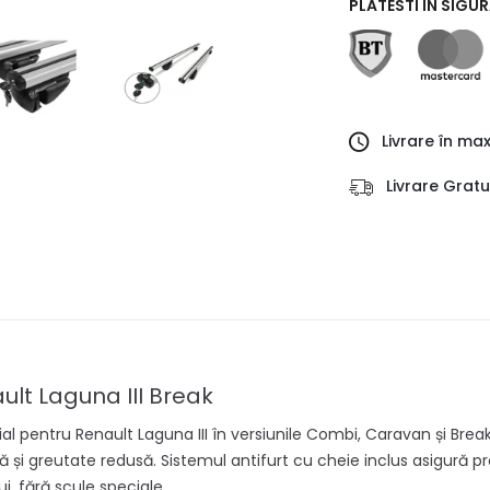
PLATESTI IN SIGU
Livrare în ma
Livrare Grat
ult Laguna III Break
pentru Renault Laguna III în versiunile Combi, Caravan și Break, 
 și greutate redusă. Sistemul antifurt cu cheie inclus asigură prot
ui, fără scule speciale.