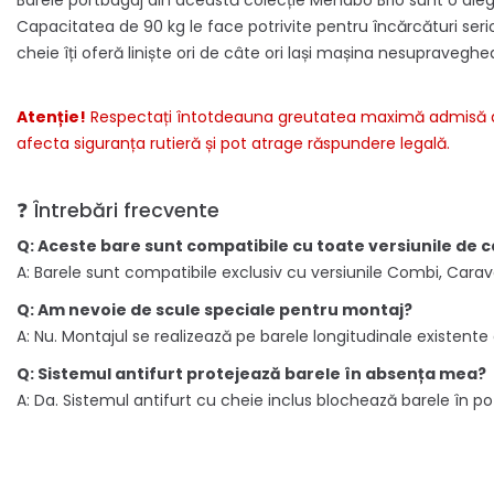
Barele portbagaj din această colecție Menabo Brio sunt o aleg
Capacitatea de 90 kg le face potrivite pentru încărcături seri
cheie îți oferă liniște ori de câte ori lași mașina nesupraveg
Atenție!
Respectați întotdeauna greutatea maximă admisă de 90
afecta siguranța rutieră și pot atrage răspundere legală.
❓ Întrebări frecvente
Q: Aceste bare sunt compatibile cu toate versiunile de c
A: Barele sunt compatibile exclusiv cu versiunile Combi, Carava
Q: Am nevoie de scule speciale pentru montaj?
A: Nu. Montajul se realizează pe barele longitudinale existente
Q: Sistemul antifurt protejează barele în absența mea?
A: Da. Sistemul antifurt cu cheie inclus blochează barele în