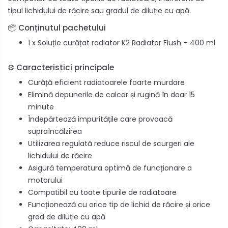
tipul lichidului de răcire sau gradul de diluție cu apă.
📦 Conținutul pachetului
1 x Soluție curățat radiator K2 Radiator Flush – 400 ml
⚙️ Caracteristici principale
Curăță eficient radiatoarele foarte murdare
Elimină depunerile de calcar și rugină în doar 15
minute
Îndepărtează impuritățile care provoacă
supraîncălzirea
Utilizarea regulată reduce riscul de scurgeri ale
lichidului de răcire
Asigură temperatura optimă de funcționare a
motorului
Compatibil cu toate tipurile de radiatoare
Funcționează cu orice tip de lichid de răcire și orice
grad de diluție cu apă