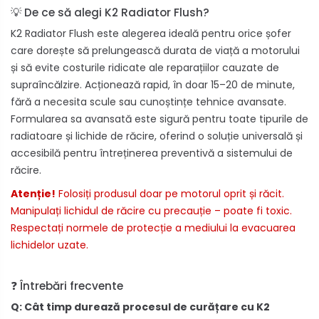
💡 De ce să alegi K2 Radiator Flush?
K2 Radiator Flush este alegerea ideală pentru orice șofer
care dorește să prelungească durata de viață a motorului
și să evite costurile ridicate ale reparațiilor cauzate de
supraîncălzire. Acționează rapid, în doar 15–20 de minute,
fără a necesita scule sau cunoștințe tehnice avansate.
Formularea sa avansată este sigură pentru toate tipurile de
radiatoare și lichide de răcire, oferind o soluție universală și
accesibilă pentru întreținerea preventivă a sistemului de
răcire.
Atenție!
Folosiți produsul doar pe motorul oprit și răcit.
Manipulați lichidul de răcire cu precauție – poate fi toxic.
Respectați normele de protecție a mediului la evacuarea
lichidelor uzate.
❓ Întrebări frecvente
Q: Cât timp durează procesul de curățare cu K2