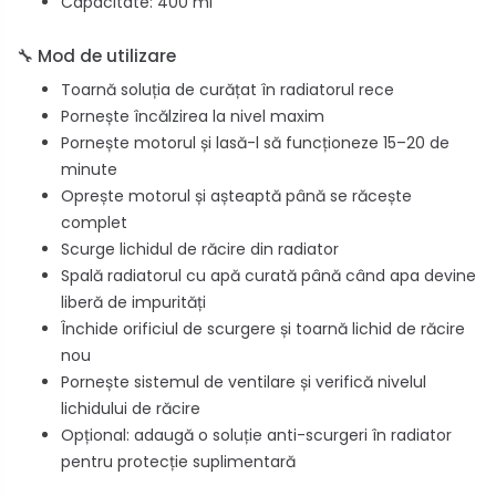
Capacitate: 400 ml
🔧 Mod de utilizare
Toarnă soluția de curățat în radiatorul rece
Pornește încălzirea la nivel maxim
Pornește motorul și lasă-l să funcționeze 15–20 de
minute
Oprește motorul și așteaptă până se răcește
complet
Scurge lichidul de răcire din radiator
Spală radiatorul cu apă curată până când apa devine
liberă de impurități
Închide orificiul de scurgere și toarnă lichid de răcire
nou
Pornește sistemul de ventilare și verifică nivelul
lichidului de răcire
Opțional: adaugă o soluție anti-scurgeri în radiator
pentru protecție suplimentară