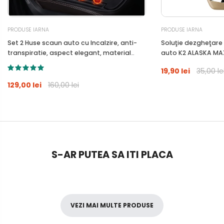
PRODUSE IARNA
PRODUSE IARNA
Set 2 Huse scaun auto cu Incalzire, anti-
Soluţie dezgheţare 
transpiratie, aspect elegant, material
auto K2 ALASKA MA
respirabil, 2 trepte de putere, 12V
19,90 lei
35,00 le
129,00 lei
160,00 lei
S-AR PUTEA SA ITI PLACA
VEZI MAI MULTE PRODUSE