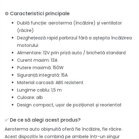
⚙️ Caracteristici principale
Dublă funcție: aeroterma (încălzire) și ventilator
(răcire)
Dezghețează rapid parbrizul fără a aștepta încălzirea
motorului
Alimentare: 12V prin priză auto / brichetă standard
Curent maxim: 13A
Putere maximă: 150W
Siguranță integrată: 15A
Material carcasă: ABS rezistent
Lungime cablu: 1,5 m
Culoare: alb
Design compact, ușor de poziționat și reorientat
✅ De ce să alegi acest produs?
Aeroterma auto obișnuită oferă fie încălzire, fie răcire.
Acest dispozitiv le combină pe ambele într-un singur