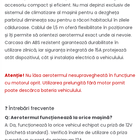
accesoriu compact și eficient. Nu mai depinzi exclusiv de
sistemul de climatizare al mașinii pentru a dezgheța
parbrizul dimineața sau pentru a răcori habitaclul în zilele
călduroase. Cablul de 1,5 m oferă flexibilitate în poziționare
și îți permite să orientezi aerotermul exact unde ai nevoie.
Carcasa din ABS rezistent garantează durabilitate în
utilizare zilnică, iar siguranța integrată de 15A protejează
atât dispozitivul, cât și instalația electrică a vehiculului.
Atenție!
Nu lăsa aerotermul nesupravegheată în funcțiune
cu motorul oprit. Utilizarea prelungită fără motor pornit
poate descărca bateria vehiculului.
❓ Întrebări frecvente
Q: Aerotermul funcționează la orice mașină?
A: Da, funcționează la orice vehicul echipat cu priză de 12V
(brichetă standard). Verifică înainte de utilizare că priza
suportă un curent de minimum 13A.