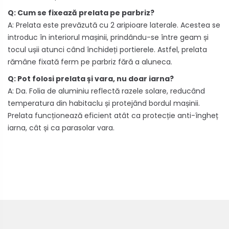
Q: Cum se fixează prelata pe parbriz?
A: Prelata este prevăzută cu 2 aripioare laterale. Acestea se
introduc în interiorul mașinii, prindându-se între geam și
tocul ușii atunci când închideți portierele. Astfel, prelata
rămâne fixată ferm pe parbriz fără a aluneca.
Q: Pot folosi prelata și vara, nu doar iarna?
A: Da. Folia de aluminiu reflectă razele solare, reducând
temperatura din habitaclu și protejând bordul mașinii.
Prelata funcționează eficient atât ca protecție anti-îngheț
iarna, cât și ca parasolar vara.