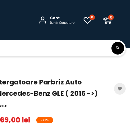
0
0
Cont
Bună, Conectare
Stergatoare Parbriz Auto
ercedes-Benz GLE ( 2015 ->)
IILE
69,00 lei
-21%