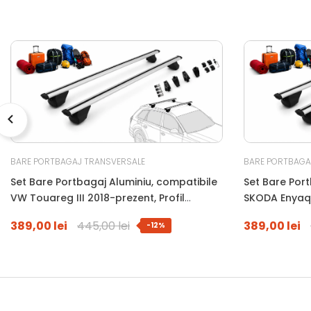
BARE PORTBAGAJ TRANSVERSALE
BARE PORTBAGA
Set Bare Portbagaj Aluminiu, compatibile
Set Bare Port
VW Touareg III 2018-prezent, Profil
SKODA Enyaq 
Aerodinamic WingBar, 120 Cm, Antifurt Cu
Aerodinamic 
389,00 lei
445,00 lei
389,00 lei
-12%
Cheie, Garnituri, Sarcina 90 Kg
Cheie, Garnit