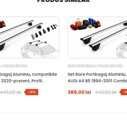
J TRANSVERSALE
BARE PORTBAGAJ TRANSVERSALE
bagaj Aluminiu, compatibile
Set Bare Portbagaj Aluminiu,
2020-prezent, Profil
AUDI A4 B5 1994-2001 Combi, 
WingBar, 120 Cm, Antifurt Cu
Aerodinamic WingBar, 120 Cm
445,00 lei
389,00 lei
445,00 lei
-12%
-
uri, Sarcina 90 Kg
Cheie, Garnituri, Sarcina 90 