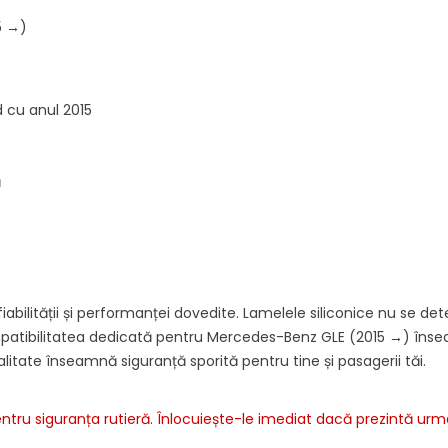
5 →)
 cu anul 2015
ă
iabilității și performanței dovedite. Lamelele siliconice nu se de
ompatibilitatea dedicată pentru Mercedes-Benz GLE (2015 →) îns
litate înseamnă siguranță sporită pentru tine și pasagerii tăi.
ru siguranța rutieră. Înlocuiește-le imediat dacă prezintă urm