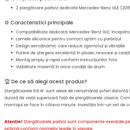
2 ștergătoare parbriz dedicate Mercedes-Benz GLE (201
⚙️ Caracteristici principale
Compatibilitate dedicată: Mercedes-Benz GLE, începând
Lamele siliconice pentru contact optim cu parbrizul
Design aerodinamic care reduce zgomotul și vibrațiile
Putere de ștergere excelentă în ploaie, ninsoare și ceaț
Montaj simplu și rapid conform instrucțiunilor foto
Vizibilitate maximă în orice condiții de drum
🏆 De ce să alegi acest produs?
Ștergătoarele R.B.W. sunt alese de nenumărați șoferi datorită f
durată de viață superioară față de ștergătoarele clasice. C
montajul se face în câteva minute. Investiția într-un set de ca
Atenție!
Ștergătoarele parbriz sunt componente esențiale pent
optimă conform normelor legale în vigoare.