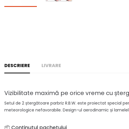
DESCRIERE
LIVRARE
Vizibilitate maximă pe orice vreme cu șt
Setul de 2 ștergătoare parbriz R.B.W. este proiectat special p
meteorologice nefavorabile. Design-ul aerodinamic și lamelele s
📦 Conținutul pachetului