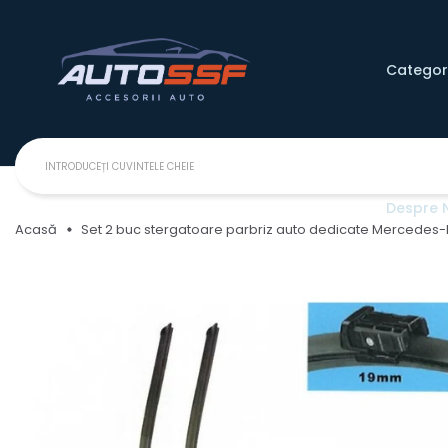
Categori
Despre 
Acasă
Set 2 buc stergatoare parbriz auto dedicate Mercedes-B