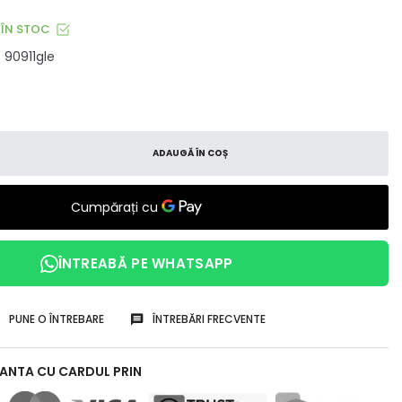
ÎN STOC
90911gle
ADAUGĂ ÎN COȘ
ÎNTREABĂ PE WHATSAPP
PUNE O ÎNTREBARE
ÎNTREBĂRI FRECVENTE
RANTA CU CARDUL PRIN