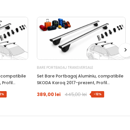
BARE PORTBAGAJ TRANSVERSALE
 compatibile
Set Bare Portbagaj Aluminiu, compatibile
Profil
SKODA Karoq 2017-prezent, Profil
, Antifurt Cu
Aerodinamic WingBar, 120 Cm, Antifurt Cu
389,00 lei
445,00 lei
12%
-12%
Kg
Cheie, Garnituri, Sarcina 90 Kg