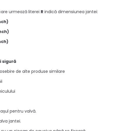
care urmează literei
R
indică dimensiunea jantei:
inch)
inch)
inch)
i sigură
osebire de alte produse similare
ii
iculului
cașul pentru valvă.
lva jantei.