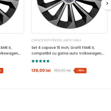
CAPACE ROTI PENTRU JANTE TABLA
AME II,
Set 4 capace 15 inch, Grafit FAME II,
olkswagen,
compatibil cu gama auto Volkswagen,
bi-color, Sigla Albastra
139,00 lei
189,00 lei
%
-26%