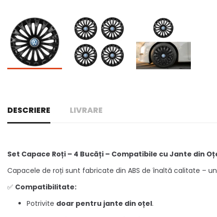
DESCRIERE
LIVRARE
Set Capace Roți – 4 Bucăți – Compatibile cu Jante din Oț
Capacele de roți sunt fabricate din ABS de înaltă calitate – un m
✅
Compatibilitate:
Potrivite
doar pentru jante din oțel
.