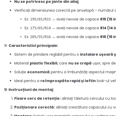
Nu se potrivesc pe jante din aliaj
.
Verificați dimensiunea corectă pe anvelopă – numărul 
Ex:
→ aveți nevoie de capace
R15 (15 
195/65/R15
Ex:
→ aveți nevoie de capace
R14 (14 
175/65/R14
Ex:
→ aveți nevoie de capace
R16 (16 
205/55/R16
🎯
Caracteristici principale:
Sistem de prindere reglabil pentru o
instalare ușoară ș
Material
plastic flexibil
, care
nu se crapă
ușor, spre de
Soluție
economică
pentru a îmbunătăți aspectul mașin
Ideal pentru a
reîmprospăta rapid și ieftin
look-ul veh
🛠️
Instrucțiuni de montaj:
Fixare cerc de retenție:
aliniați tăietura cercului cu lo
Poziționare corectă:
aliniați crestătura capacului cu va