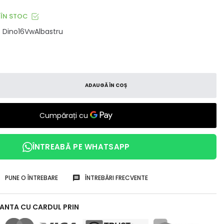
ÎN STOC
Dino16VwAlbastru
ADAUGĂ ÎN COȘ
ÎNTREABĂ PE WHATSAPP
PUNE O ÎNTREBARE
ÎNTREBĂRI FRECVENTE
RANTA CU CARDUL PRIN