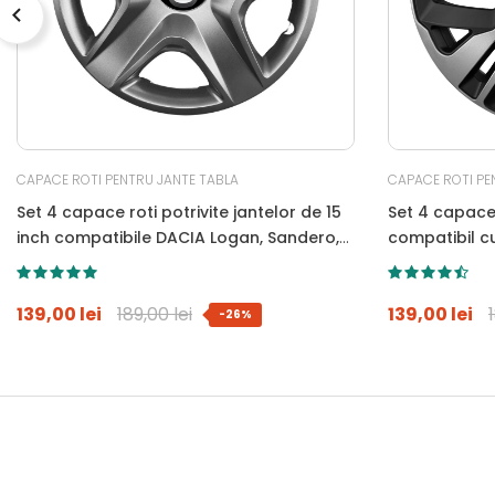
CAPACE ROTI PENTRU JANTE TABLA
CAPACE ROTI PE
Set 4 capace roti potrivite jantelor de 15
Set 4 capace 
inch compatibile DACIA Logan, Sandero,
compatibil c
Duster, Dokker, Model-340
139,00 lei
189,00 lei
139,00 lei
-26%