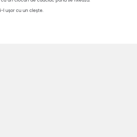
 cu un ciocan de cauciuc până se fixează.
i-l ușor cu un clește.