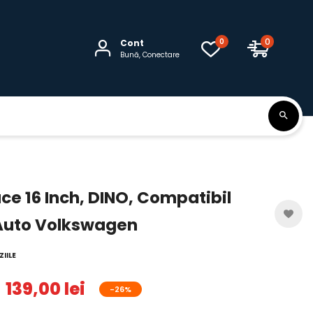
0
0
Cont
Bună, Conectare
ce 16 Inch, DINO, Compatibil
uto Volkswagen
IILE
139,00 lei
-26%