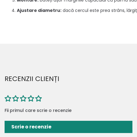
Montare:
bateți ușor marginile capacului cu palma sau
Ajustare diametru:
dacă cercul este prea strâns, lărgiț
RECENZII CLIENȚI
Fii primul care scrie o recenzie
Scrie o recenzie