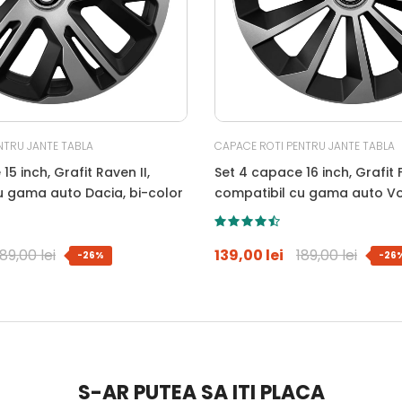
NTRU JANTE TABLA
CAPACE ROTI PENTRU JANTE TABLA
15 inch, Grafit Raven II,
Set 4 capace 16 inch, Grafit F
u gama auto Dacia, bi-color
compatibil cu gama auto V
bi-color
189,00 lei
139,00 lei
189,00 lei
-26%
-26
S-AR PUTEA SA ITI PLACA