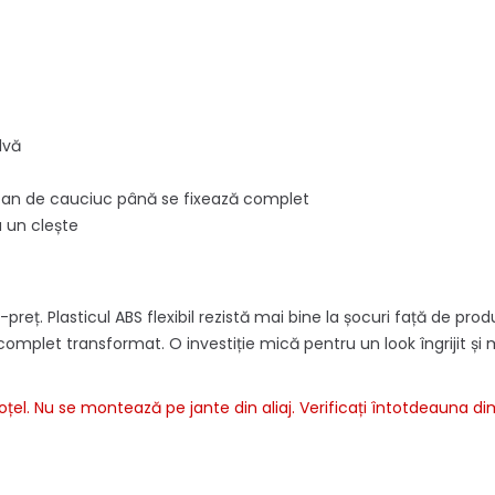
lvă
ocan de cauciuc până se fixează complet
u un clește
ț. Plasticul ABS flexibil rezistă mai bine la șocuri față de produs
te complet transformat. O investiție mică pentru un look îngrijit și
el. Nu se montează pe jante din aliaj. Verificați întotdeauna 