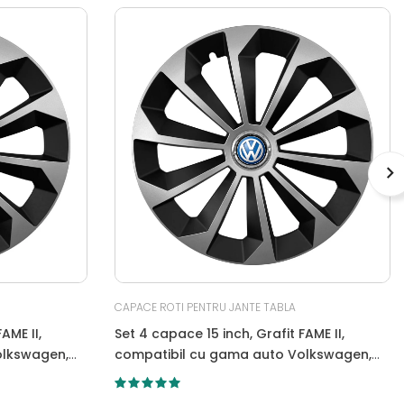
CAPACE ROTI PENTRU JANTE TABLA
AME II,
Set 4 capace 15 inch, Grafit FAME II,
olkswagen,
compatibil cu gama auto Volkswagen,
bi-color, Sigla Albastra