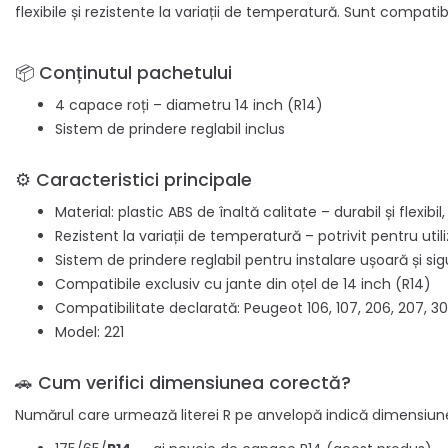
flexibile și rezistente la variații de temperatură. Sunt compat
📦 Conținutul pachetului
4 capace roți – diametru 14 inch (R14)
Sistem de prindere reglabil inclus
⚙️ Caracteristici principale
Material: plastic ABS de înaltă calitate – durabil și flexibi
Rezistent la variații de temperatură – potrivit pentru uti
Sistem de prindere reglabil pentru instalare ușoară și sig
Compatibile exclusiv cu jante din oțel de 14 inch (R14)
Compatibilitate declarată: Peugeot 106, 107, 206, 207, 30
Model: 221
🚗 Cum verifici dimensiunea corectă?
Numărul care urmează literei R pe anvelopă indică dimensiune