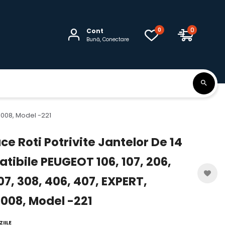
0
0
Cont
Bună, Conectare
 3008, Model -221
e Roti Potrivite Jantelor De 14
tibile PEUGEOT 106, 107, 206,
07, 308, 406, 407, EXPERT,
008, Model -221
IILE