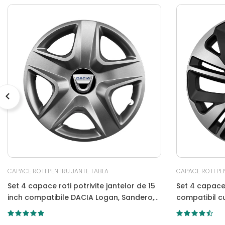
CAPACE ROTI PENTRU JANTE TABLA
CAPACE ROTI PE
Set 4 capace roti potrivite jantelor de 15
Set 4 capace 
inch compatibile DACIA Logan, Sandero,
compatibil c
Duster, Dokker, Model-340