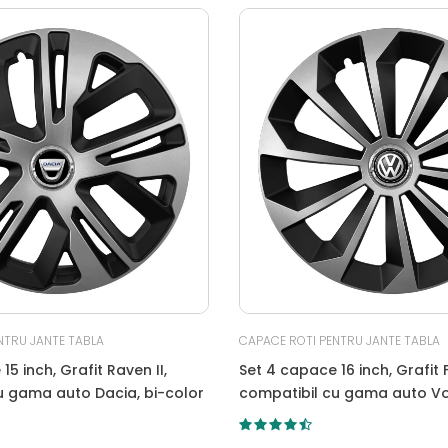
NTRU JANTE TABLA
CAPACE ROTI PENTRU JANTE TABLA
15 inch, Grafit Raven II,
Set 4 capace 16 inch, Grafit F
u gama auto Dacia, bi-color
compatibil cu gama auto V
bi-color