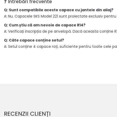
❓ Întrebări frecvente
Q: Sunt compatibile aceste capace cu jantele din aliaj?
A: Nu. Capacele SKS Model 221 sunt proiectate exclusiv pentru j
Q: Cum știu că am nevoie de capace R14?
A: Verificați inscripția de pe anvelopă. Dacă aceasta conține R
Q: Câte capace conține setul?
A: Setul conține 4 capace roți, suficiente pentru toate cele patr
RECENZII CLIENȚI