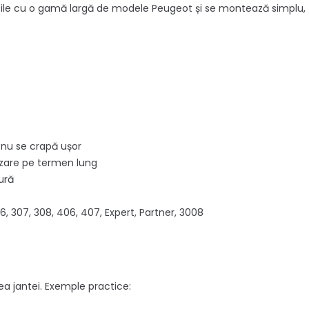
ibile cu o gamă largă de modele Peugeot și se montează simplu, fă
l, nu se crapă ușor
lizare pe termen lung
ură
6, 307, 308, 406, 407, Expert, Partner, 3008
a jantei. Exemple practice: