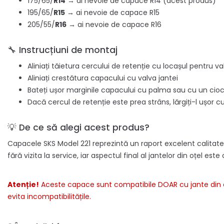
175/65/
R14
→ ai nevoie de capace R14 (acest produs)
195/65/
R15
→ ai nevoie de capace R15
205/55/
R16
→ ai nevoie de capace R16
🔧 Instrucțiuni de montaj
Aliniați tăietura cercului de retenție cu locașul pentru va
Aliniați crestătura capacului cu valva jantei
Bateți ușor marginile capacului cu palma sau cu un ci
Dacă cercul de retenție este prea strâns, lărgiți-l ușor c
💡 De ce să alegi acest produs?
Capacele SKS Model 221 reprezintă un raport excelent calitate-pre
fără vizita la service, iar aspectul final al jantelor din oțel es
Atenție!
Aceste capace sunt compatibile DOAR cu jante din oț
evita incompatibilitățile.