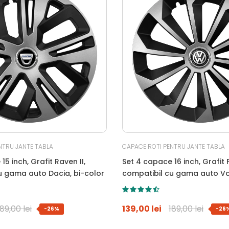
NTRU JANTE TABLA
CAPACE ROTI PENTRU JANTE TABLA
15 inch, Grafit Raven II,
Set 4 capace 16 inch, Grafit F
u gama auto Dacia, bi-color
compatibil cu gama auto V
bi-color
189,00 lei
139,00 lei
189,00 lei
-26%
-26