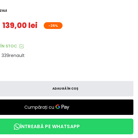
IILE
139,00 lei
-26%
ÎN STOC
339renault
ADAUGĂ ÎN COȘ
ÎNTREABĂ PE WHATSAPP