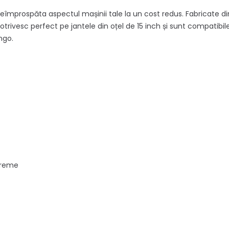
reîmprospăta aspectul mașinii tale la un cost redus. Fabricate di
Se potrivesc perfect pe jantele din oțel de 15 inch și sunt compat
ngo.
xtreme