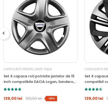
CAPACE ROTI PENTRU JANTE TABLA
CAPACE ROTI PE
Set 4 capace roti potrivite jantelor de 15
Set 4 capace 
inch compatibile DACIA Logan, Sandero,
compatibil c
Duster, Dokker, Model-340
139,00 lei
189,00 lei
139,00 lei
-26%