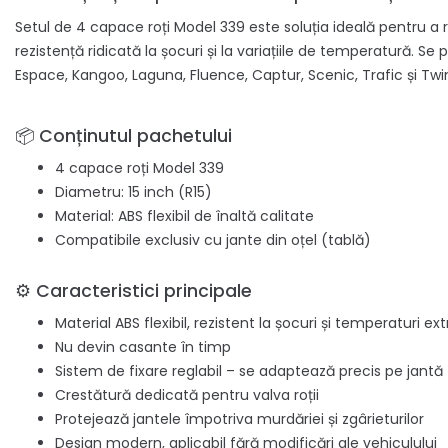
Setul de 4 capace roți Model 339 este soluția ideală pentru a 
rezistență ridicată la șocuri și la variațiile de temperatură. 
Espace, Kangoo, Laguna, Fluence, Captur, Scenic, Trafic și Twi
📦 Conținutul pachetului
4 capace roți Model 339
Diametru: 15 inch (R15)
Material: ABS flexibil de înaltă calitate
Compatibile exclusiv cu jante din oțel (tablă)
⚙️ Caracteristici principale
Material ABS flexibil, rezistent la șocuri și temperaturi e
Nu devin casante în timp
Sistem de fixare reglabil – se adaptează precis pe jantă
Crestătură dedicată pentru valva roții
Protejează jantele împotriva murdăriei și zgârieturilor
Design modern, aplicabil fără modificări ale vehiculului