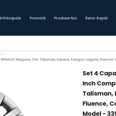
i Principale
Promotii
Produse Noi
Retur Rapid
Noi
ile RENAULT Megane, Clio, Talisman, Espace, Kangoo, Laguna, Fluence, C
Set 4 Capac
Inch Compa
Talisman, 
Fluence, C
Model - 33