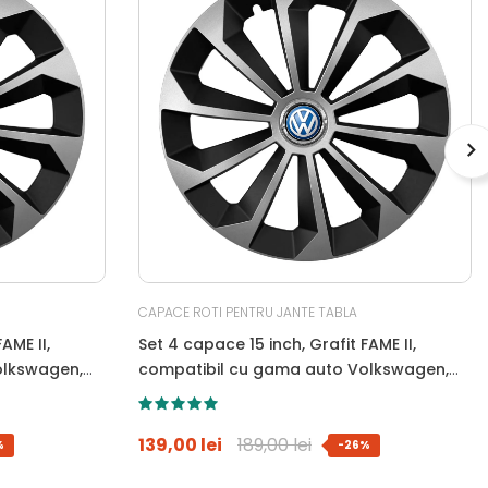
CAPACE ROTI PENTRU JANTE TABLA
AME II,
Set 4 capace 15 inch, Grafit FAME II,
olkswagen,
compatibil cu gama auto Volkswagen,
bi-color, Sigla Albastra
139,00 lei
189,00 lei
%
-26%