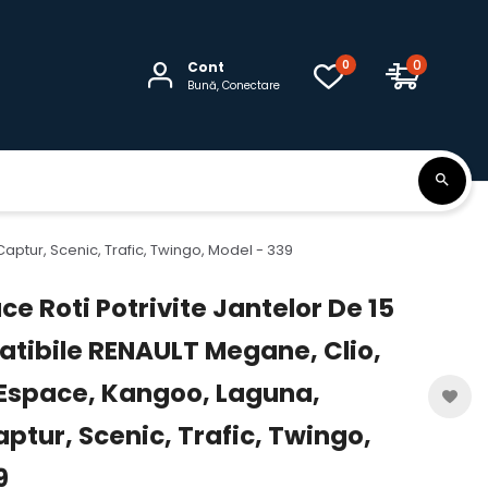
0
0
Cont
Bună, Conectare
aptur, Scenic, Trafic, Twingo, Model - 339
e Roti Potrivite Jantelor De 15
tibile RENAULT Megane, Clio,
Espace, Kangoo, Laguna,
aptur, Scenic, Trafic, Twingo,
9