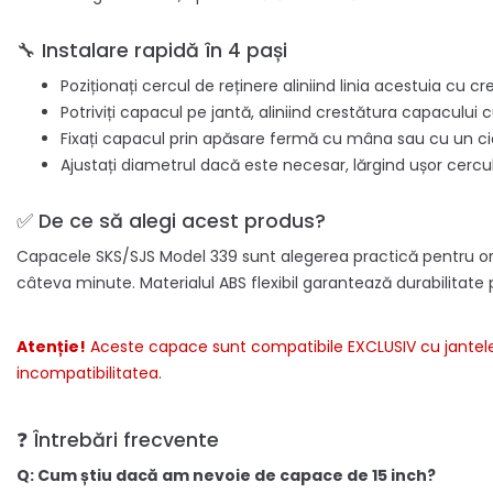
🔧 Instalare rapidă în 4 pași
Poziționați cercul de reținere aliniind linia acestuia cu c
Potriviți capacul pe jantă, aliniind crestătura capacului cu
Fixați capacul prin apăsare fermă cu mâna sau cu un c
Ajustați diametrul dacă este necesar, lărgind ușor cercu
✅ De ce să alegi acest produs?
Capacele SKS/SJS Model 339 sunt alegerea practică pentru ori
câteva minute. Materialul ABS flexibil garantează durabilitate 
Atenție!
Aceste capace sunt compatibile EXCLUSIV cu jantele di
incompatibilitatea.
❓ Întrebări frecvente
Q: Cum știu dacă am nevoie de capace de 15 inch?