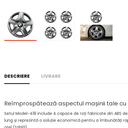
DESCRIERE
LIVRARE
Reîmprospătează aspectul mașinii tale cu c
Setul Model-418 include 4 capace de roți fabricate din ABS de în
lung și reprezintă o soluție economică pentru a îmbunătăți r
oțel (tablă).