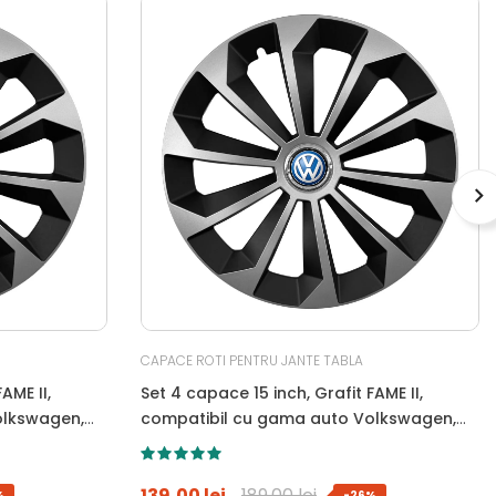
CAPACE ROTI PENTRU JANTE TABLA
AME II,
Set 4 capace 15 inch, Grafit FAME II,
olkswagen,
compatibil cu gama auto Volkswagen,
bi-color, Sigla Albastra
139,00 lei
189,00 lei
%
-26%