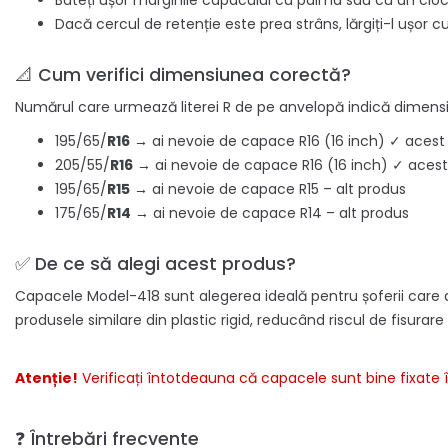
Bateți ușor marginile capacului cu palma sau cu un ci
Dacă cercul de retenție este prea strâns, lărgiți-l ușor c
📐 Cum verifici dimensiunea corectă?
Numărul care urmează literei R de pe anvelopă indică dimensi
195/65/
R16
→ ai nevoie de capace R16 (16 inch) ✓ acest
205/55/
R16
→ ai nevoie de capace R16 (16 inch) ✓ aces
195/65/
R15
→ ai nevoie de capace R15 – alt produs
175/65/
R14
→ ai nevoie de capace R14 – alt produs
✅ De ce să alegi acest produs?
Capacele Model-418 sunt alegerea ideală pentru șoferii care do
produsele similare din plastic rigid, reducând riscul de fisura
Atenție!
Verificați întotdeauna că capacele sunt bine fixate 
❓ Întrebări frecvente