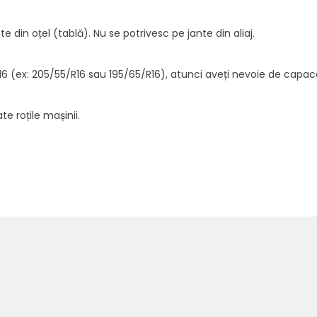
 din oțel (tablă). Nu se potrivesc pe jante din aliaj.
R16 (ex: 205/55/R16 sau 195/65/R16), atunci aveți nevoie de capa
e roțile mașinii.