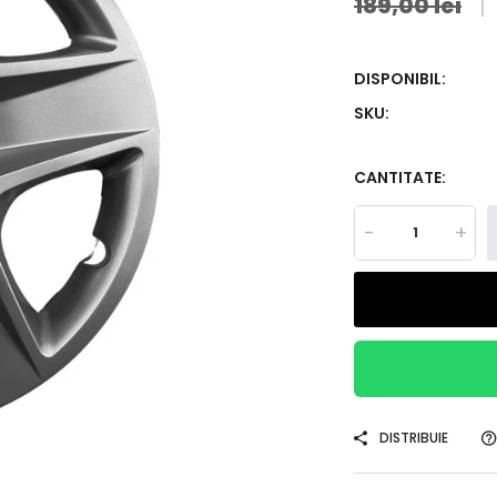
189,00 lei
DISPONIBIL:
SKU:
CANTITATE:
-
+
DISTRIBUIE