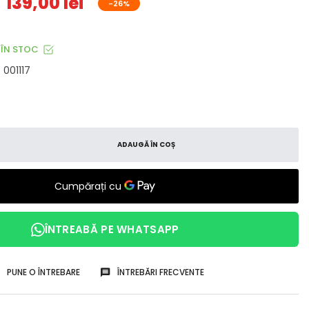
139,00 lei
-26%
ÎN STOC
001117
ADAUGĂ ÎN COȘ
ÎNTREABĂ PE WHATSAPP
PUNE O ÎNTREBARE
ÎNTREBĂRI FRECVENTE