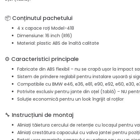
📦 Conținutul pachetului
4 x capace roți Model-418
Dimensiune: 16 inch (R16)
Material: plastic ABS de înaltă calitate
⚙️ Caracteristici principale
Fabricate din ABS flexibil – nu se crapă ușor la impact s
Sistem de prindere reglabil pentru instalare ușoară și sig
Compatibile cu BMW e46, e36, e81, e90, e92, e60, e30, e
Potrivite exclusiv pentru jante din oțel (tablă) – NU pentr
Soluție economică pentru un look îngrijit al roților
🔧 Instrucțiuni de montaj
Aliniați tăietura cercului de retenție cu locașul pentru va
Aliniați crestătura capacului cu valva jantei pentru pozi