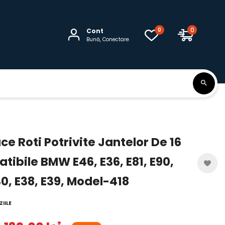
0
0
Cont
Bună, Conectare
e Roti Potrivite Jantelor De 16
tibile BMW E46, E36, E81, E90,
30, E38, E39, Model-418
IILE