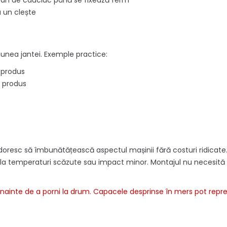
ocan de cauciuc până se fixează ferm
u un clește
unea jantei. Exemple practice:
 produs
t produs
resc să îmbunătățească aspectul mașinii fără costuri ridicate. M
re la temperaturi scăzute sau impact minor. Montajul nu necesită 
înainte de a porni la drum. Capacele desprinse în mers pot repre