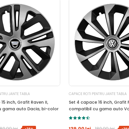
NTRU JANTE TABLA
CAPACE ROTI PENTRU JANTE TABLA
15 inch, Grafit Raven II,
Set 4 capace 16 inch, Grafit F
u gama auto Dacia, bi-color
compatibil cu gama auto V
bi-color
189,00 lei
139,00 lei
189,00 lei
-26%
-26