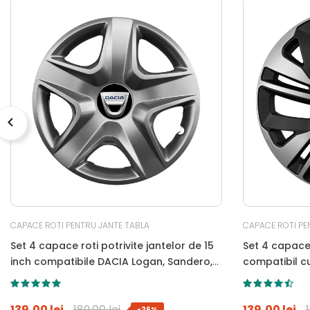
CAPACE ROTI PENTRU JANTE TABLA
CAPACE ROTI PE
Set 4 capace roti potrivite jantelor de 15
Set 4 capace 
inch compatibile DACIA Logan, Sandero,
compatibil c
Duster, Dokker, Model-340
139,00 lei
189,00 lei
139,00 lei
-26%