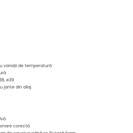
au variații de temperatură
ură
38, e39
u jante din aliaj
lvă
ționare corectă