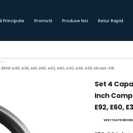
i Principale
Promotii
Produse Noi
Retur Rapid
Noi
le BMW e46, e36, e81, e90, e92, e60, e30, e38, e39, Model-418
Set 4 Capac
Inch Compa
E92, E60, E
VEZI TOATE RECENZ