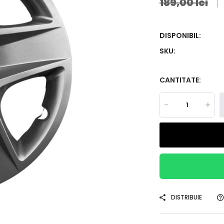
189,00 lei
DISPONIBIL:
SKU:
CANTITATE:
-
+
DISTRIBUIE