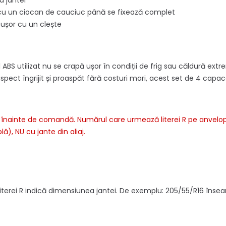
a jantei
 cu un ciocan de cauciuc până se fixează complet
l ușor cu un clește
ABS utilizat nu se crapă ușor în condiții de frig sau căldură ext
 aspect îngrijit și proaspăt fără costuri mari, acest set de 4 cap
i înainte de comandă. Numărul care urmează literei R pe anvel
ă), NU cu jante din aliaj.
 literei R indică dimensiunea jantei. De exemplu: 205/55/R16 îns