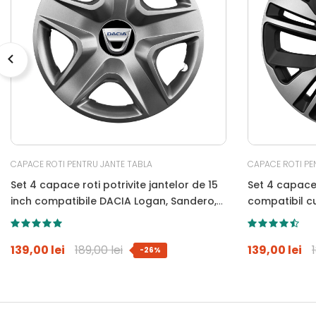
CAPACE ROTI PENTRU JANTE TABLA
CAPACE ROTI PE
Set 4 capace roti potrivite jantelor de 15
Set 4 capace 
inch compatibile DACIA Logan, Sandero,
compatibil c
Duster, Dokker, Model-340
139,00 lei
189,00 lei
139,00 lei
-26%