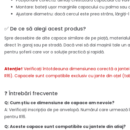
Poziționare corectă: aliniați crestătura capacului cu valv
Montare: bateți ușor marginile capacului cu palma sau
Ajustare diametru: dacă cercul este prea strâns, lărgiți-
✅ De ce să alegi acest produs?
Spre deosebire de alte capace similare de pe piață, materialul 
direct în garaj sau pe stradă. Dacă vrei să dai mașinii tale un
pentru șoferii care vor o soluție practică și rapidă.
Atenție!
Verificați întotdeauna dimensiunea corectă a jante
R16). Capacele sunt compatibile exclusiv cu jante din oțel (tabl
❓ Întrebări frecvente
Q: Cum știu ce dimensiune de capace am nevoie?
A: Verificați inscripția de pe anvelopă. Numărul care urmează
pentru R16.
Q: Aceste capace sunt compatibile cu jantele din aliaj?