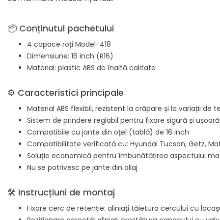
📦 Conținutul pachetului
4 capace roți Model-418
Dimensiune: 16 inch (R16)
Material: plastic ABS de înaltă calitate
⚙️ Caracteristici principale
Material ABS flexibil, rezistent la crăpare și la variații d
Sistem de prindere reglabil pentru fixare sigură și ușoară
Compatibile cu jante din oțel (tablă) de 16 inch
Compatibilitate verificată cu: Hyundai Tucson, Getz, Matr
Soluție economică pentru îmbunătățirea aspectului maș
Nu se potrivesc pe jante din aliaj
🛠️ Instrucțiuni de montaj
Fixare cerc de retenție: aliniați tăietura cercului cu loca