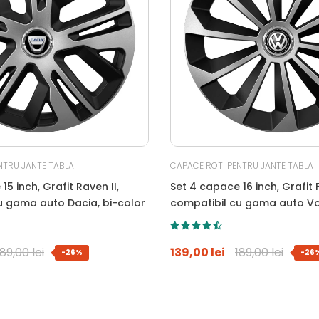
NTRU JANTE TABLA
CAPACE ROTI PENTRU JANTE TABLA
15 inch, Grafit Raven II,
Set 4 capace 16 inch, Grafit F
u gama auto Dacia, bi-color
compatibil cu gama auto V
bi-color
189,00 lei
139,00 lei
189,00 lei
-26%
-26