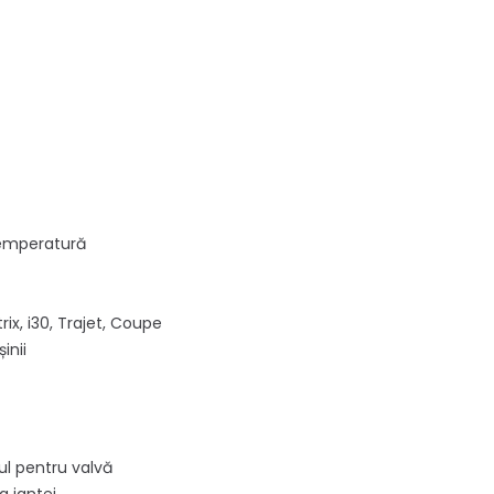
e temperatură
ix, i30, Trajet, Coupe
inii
șul pentru valvă