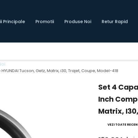
i Principale
Promotii
Produse Noi
Retur Rapid
Noi
e HYUNDAI Tucson, Getz, Matrix, i30, Trajet, Coupe, Model-418
Set 4 Capac
Inch Compa
Matrix, I3
VEZI TOATE RECENZ