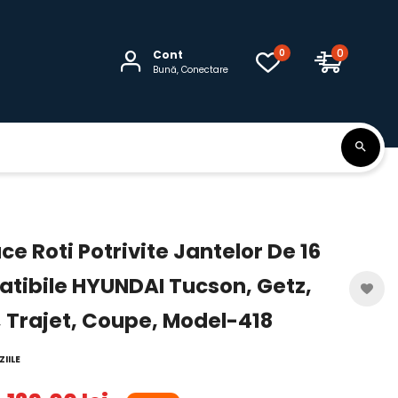
0
0
Cont
Bună, Conectare
e Roti Potrivite Jantelor De 16
tibile HYUNDAI Tucson, Getz,
0, Trajet, Coupe, Model-418
IILE