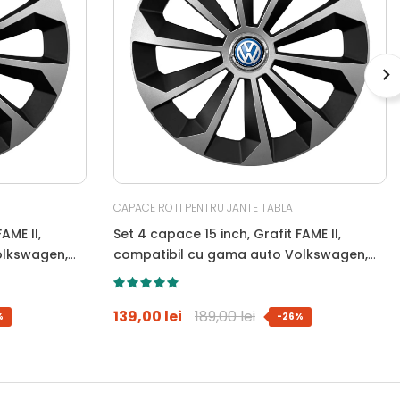
CAPACE ROTI PENTRU JANTE TABLA
AME II,
Set 4 capace 15 inch, Grafit FAME II,
olkswagen,
compatibil cu gama auto Volkswagen,
bi-color, Sigla Albastra
139,00 lei
189,00 lei
%
-26%