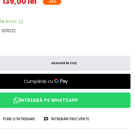
139,00 lei
-26%
ÎN STOC
001022
ADAUGĂ ÎN COȘ
ÎNTREABĂ PE WHATSAPP
PUNE O ÎNTREBARE
ÎNTREBĂRI FRECVENTE