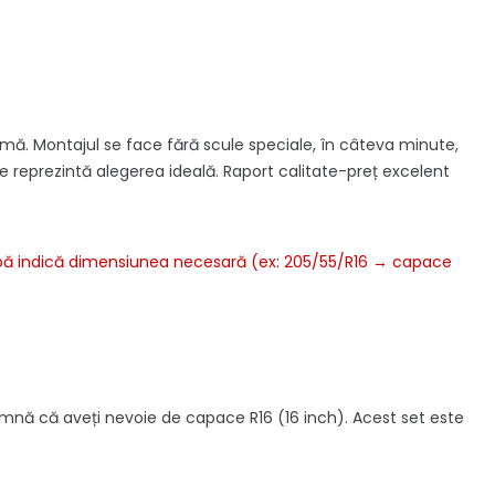
remă. Montajul se face fără scule speciale, în câteva minute,
ace reprezintă alegerea ideală. Raport calitate-preț excelent
opă indică dimensiunea necesară (ex: 205/55/R16 → capace
eamnă că aveți nevoie de capace R16 (16 inch). Acest set este