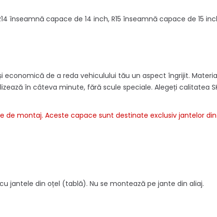
. R14 înseamnă capace de 14 inch, R15 înseamnă capace de 15 inc
onomică de a reda vehiculului tău un aspect îngrijit. Materialul A
izează în câteva minute, fără scule speciale. Alegeți calitatea SK
te de montaj. Aceste capace sunt destinate exclusiv jantelor din o
 jantele din oțel (tablă). Nu se montează pe jante din aliaj.