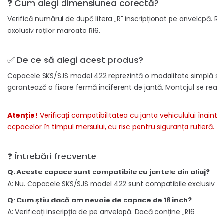
❓ Cum alegi dimensiunea corectă?
Verifică numărul de după litera „R" inscripționat pe anvelopă
exclusiv roților marcate R16.
✅ De ce să alegi acest produs?
Capacele SKS/SJS model 422 reprezintă o modalitate simplă și ec
garantează o fixare fermă indiferent de jantă. Montajul se real
Atenție!
Verificați compatibilitatea cu janta vehiculului înain
capacelor în timpul mersului, cu risc pentru siguranța rutieră.
❓ Întrebări frecvente
Q: Aceste capace sunt compatibile cu jantele din aliaj?
A: Nu. Capacele SKS/SJS model 422 sunt compatibile exclusiv cu
Q: Cum știu dacă am nevoie de capace de 16 inch?
A: Verificați inscripția de pe anvelopă. Dacă conține „R16