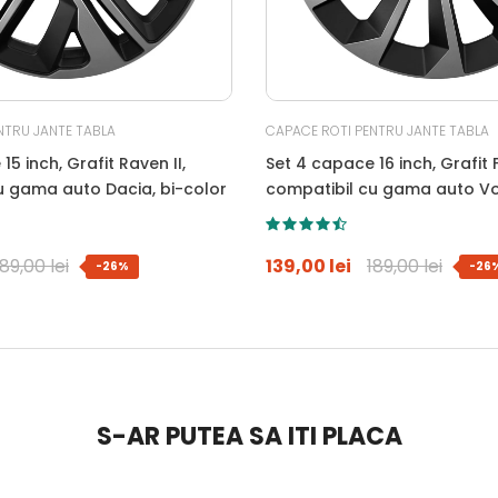
NTRU JANTE TABLA
CAPACE ROTI PENTRU JANTE TABLA
15 inch, Grafit Raven II,
Set 4 capace 16 inch, Grafit F
u gama auto Dacia, bi-color
compatibil cu gama auto V
bi-color
189,00 lei
139,00 lei
189,00 lei
-26%
-26
S-AR PUTEA SA ITI PLACA