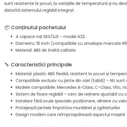
sunt rezistente la șocuri, la variațiile de temperatură și nu
datorită sistemului reglabil integrat.
📦 Conținutul pachetului
4 capace roți SKS/SJS – model 422
Diametru: 16 inch (compatibile cu anvelope marcate R1
Material: ABS de înaltă calitate
🔧 Caracteristici principale
Material: plastic ABS flexibil, rezistent la șocuri și tempe
Compatibile exclusiv cu jante din oțel (tablă) – NU sunt 
Modele compatibile: Mercedes A-Class, C-Class, Vito, Van
Sistem de fixare reglabil – cerc de reținere ajustabil cu
Instalare fără scule speciale: poziționare, aliniere cu v
Protejează jantele împotriva murdăriei și zgârieturilor
Design modern care reîmprospătează aspectul mașinii