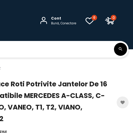
0
0
Cont
Bună, Conectare
2
e Roti Potrivite Jantelor De 16
atibile MERCEDES A-CLASS, C-
O, VANEO, T1, T2, VIANO,
2
IILE