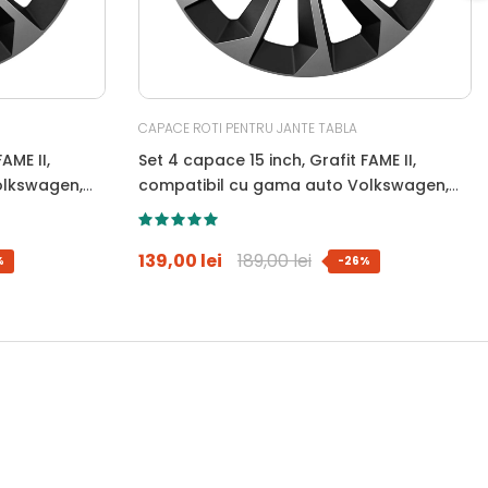
CAPACE ROTI PENTRU JANTE TABLA
AME II,
Set 4 capace 15 inch, Grafit FAME II,
olkswagen,
compatibil cu gama auto Volkswagen,
bi-color, Sigla Albastra
139,00 lei
189,00 lei
%
-26%