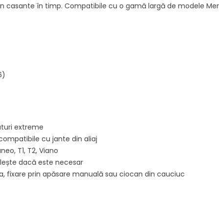
 devin casante în timp. Compatibile cu o gamă largă de modele Me
6)
raturi extreme
compatibile cu jante din aliaj
eo, T1, T2, Viano
 clește dacă este necesar
alva, fixare prin apăsare manuală sau ciocan din cauciuc