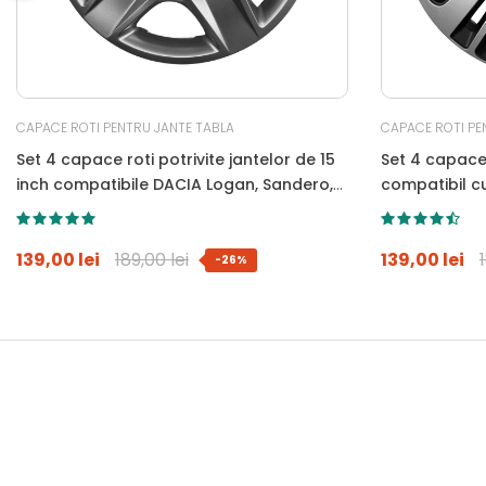
CAPACE ROTI PENTRU JANTE TABLA
CAPACE ROTI PE
Set 4 capace roti potrivite jantelor de 15
Set 4 capace 
inch compatibile DACIA Logan, Sandero,
compatibil c
Duster, Dokker, Model-340
139,00 lei
189,00 lei
139,00 lei
-26%