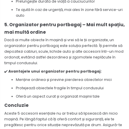
Prelungește durata de viață a cauciucurilor
Te ajută în caz de urgență, mai ales în zone fără service-uri
auto
5. Organizator pentru portbagaj – Mai mult spațiu,
mai multă ordine
Dacă ai multe obiecte în mașină și vrei să le ții organizate, un
organizator pentru portbagaj este soluția perfectă. Îți permite să
depozitezi cabluri, scule, lichide auto și alte accesorii într-un mod
ordonat, evitând astfel dezordinea și zgomotele neplăcute în
timpul condusului.
✔️
Avantajele unui organizator pentru portbagaj:
Menține ordinea și previne pierderea obiectelor mici
Protejează obiectele fragile în timpul condusului
Oferă un aspect curat și organizat mașinii tale
Concluzie
Aceste 5 accesorii esențiale nu ar trebui să lipsească din nicio
mașină. Pe lângă faptul că îți oferă confort și siguranță, ele te
pregătesc pentru orice situație neprevăzută pe drum. Asigură-te