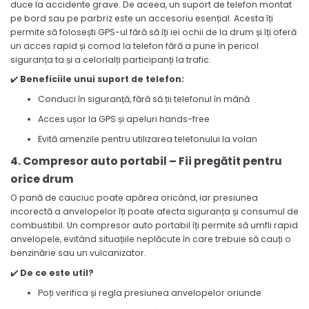
duce la accidente grave. De aceea, un suport de telefon montat
pe bord sau pe parbriz este un accesoriu esențial. Acesta îți
permite să folosești GPS-ul fără să îți iei ochii de la drum și îți oferă
un acces rapid și comod la telefon fără a pune în pericol
siguranța ta și a celorlalți participanți la trafic.
✔️
Beneficiile unui suport de telefon:
Conduci în siguranță, fără să ții telefonul în mână
Acces ușor la GPS și apeluri hands-free
Evită amenzile pentru utilizarea telefonului la volan
4. Compresor auto portabil – Fii pregătit pentru
orice drum
O pană de cauciuc poate apărea oricând, iar presiunea
incorectă a anvelopelor îți poate afecta siguranța și consumul de
combustibil. Un compresor auto portabil îți permite să umfli rapid
anvelopele, evitând situațiile neplăcute în care trebuie să cauți o
benzinărie sau un vulcanizator.
✔️
De ce este util?
Poți verifica și regla presiunea anvelopelor oriunde