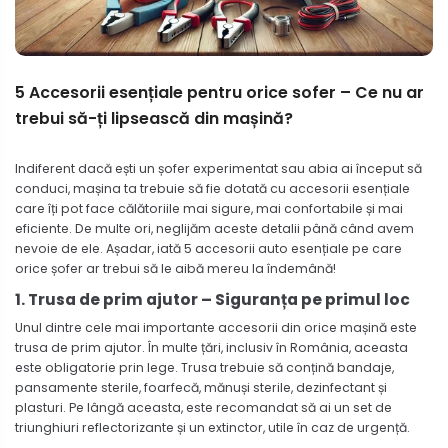
5 Accesorii esențiale pentru orice sofer – Ce nu ar
trebui să-ți lipsească din mașină?
Indiferent dacă ești un șofer experimentat sau abia ai început să
conduci, mașina ta trebuie să fie dotată cu accesorii esențiale
care îți pot face călătoriile mai sigure, mai confortabile și mai
eficiente. De multe ori, neglijăm aceste detalii până când avem
nevoie de ele. Așadar, iată 5 accesorii auto esențiale pe care
orice șofer ar trebui să le aibă mereu la îndemână!
1. Trusa de prim ajutor – Siguranța pe primul loc
Unul dintre cele mai importante accesorii din orice mașină este
trusa de prim ajutor. În multe țări, inclusiv în România, aceasta
este obligatorie prin lege. Trusa trebuie să conțină bandaje,
pansamente sterile, foarfecă, mănuși sterile, dezinfectant și
plasturi. Pe lângă aceasta, este recomandat să ai un set de
triunghiuri reflectorizante și un extinctor, utile în caz de urgență.