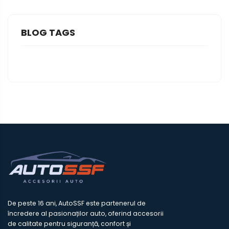
BLOG TAGS
De peste 16 ani, AutoSSF este partenerul de
încredere al pasionaților auto, oferind accesorii
de calitate pentru siguranță, confort și