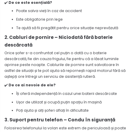
✔️
De ce este esențială?
Poate salva vieți în caz de accident
Este obligatorie prin lege
Te ajută să fii pregătit pentru orice situație neprevăzută
2. Cabluri de pornire – Niciodată fără baterie
descărcată
Orice șofer s-a confruntat cel puțin o dată cu o baterie
descărcată, fie din cauza frigului, fie pentru că a lăsat luminile
aprinse peste noapte. Cablurile de pornire sunt salvatoare în
astfel de situații și te pot ajuta să repornești rapid motorul fără să
aștepți ore întregi un serviciu de asistență rutieră.
✔️
De ce ai nevoie de ele?
Îți oferă independență în cazul unei baterii descărcate
Ușor de utilizat și ocupă puțin spațiu în mașină
Poți ajuta și alți șoferi aflați în dificultate
3. Suport pentru telefon – Condu în siguranță
Folosirea telefonului la volan este extrem de periculoasă și poate