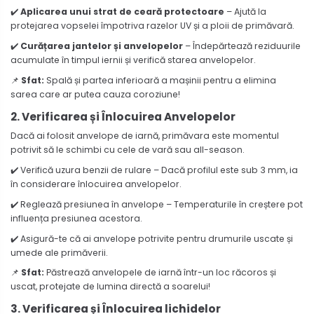
✔️
Aplicarea unui strat de ceară protectoare
– Ajută la
protejarea vopselei împotriva razelor UV și a ploii de primăvară.
✔️
Curățarea jantelor și anvelopelor
– Îndepărtează reziduurile
acumulate în timpul iernii și verifică starea anvelopelor.
📌
Sfat:
Spală și partea inferioară a mașinii pentru a elimina
sarea care ar putea cauza coroziune!
2. Verificarea și Înlocuirea Anvelopelor
Dacă ai folosit anvelope de iarnă, primăvara este momentul
potrivit să le schimbi cu cele de vară sau all-season.
✔️ Verifică uzura benzii de rulare – Dacă profilul este sub 3 mm, ia
în considerare înlocuirea anvelopelor.
✔️ Reglează presiunea în anvelope – Temperaturile în creștere pot
influența presiunea acestora.
✔️ Asigură-te că ai anvelope potrivite pentru drumurile uscate și
umede ale primăverii.
📌
Sfat:
Păstrează anvelopele de iarnă într-un loc răcoros și
uscat, protejate de lumina directă a soarelui!
3. Verificarea și Înlocuirea lichidelor