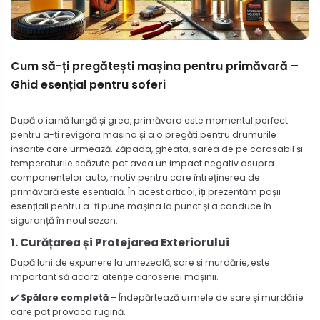
Cum să-ți pregătești mașina pentru primăvară –
Ghid esențial pentru soferi
După o iarnă lungă și grea, primăvara este momentul perfect
pentru a-ți revigora mașina și a o pregăti pentru drumurile
însorite care urmează. Zăpada, gheața, sarea de pe carosabil și
temperaturile scăzute pot avea un impact negativ asupra
componentelor auto, motiv pentru care întreținerea de
primăvară este esențială. În acest articol, îți prezentăm pașii
esențiali pentru a-ți pune mașina la punct și a conduce în
siguranță în noul sezon.
1. Curățarea și Protejarea Exteriorului
După luni de expunere la umezeală, sare și murdărie, este
important să acorzi atenție caroseriei mașinii.
✔️
Spălare completă
– Îndepărtează urmele de sare și murdărie
care pot provoca rugină.