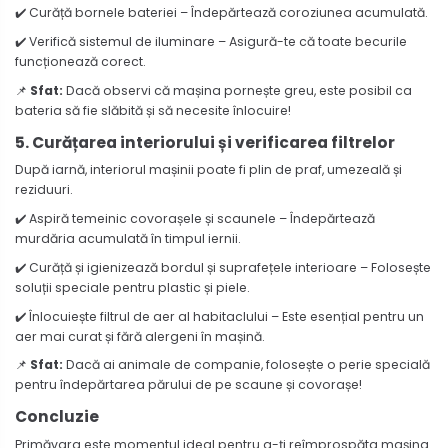
✔️ Curăță bornele bateriei – Îndepărtează coroziunea acumulată.
✔️ Verifică sistemul de iluminare – Asigură-te că toate becurile
funcționează corect.
📌
Sfat:
Dacă observi că mașina pornește greu, este posibil ca
bateria să fie slăbită și să necesite înlocuire!
5. Curățarea interiorului și verificarea filtrelor
După iarnă, interiorul mașinii poate fi plin de praf, umezeală și
reziduuri.
✔️ Aspiră temeinic covorașele și scaunele – Îndepărtează
murdăria acumulată în timpul iernii.
✔️ Curăță și igienizează bordul și suprafețele interioare – Folosește
soluții speciale pentru plastic și piele.
✔️ Înlocuiește filtrul de aer al habitaclului – Este esențial pentru un
aer mai curat și fără alergeni în mașină.
📌
Sfat:
Dacă ai animale de companie, folosește o perie specială
pentru îndepărtarea părului de pe scaune și covorașe!
Concluzie
Primăvara este momentul ideal pentru a-ți reîmprospăta mașina