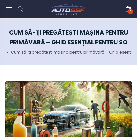
0
CUM SĂ-ȚI PREGĂTEȘTI MAȘINA PENTRU
PRIMĂVARĂ – GHID ESENȚIAL PENTRU SO
ws
Cum să-ți pregătești mașina pentru primăvară – Ghid esențial 