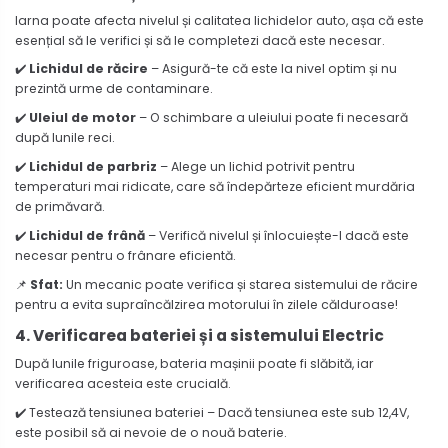
Iarna poate afecta nivelul și calitatea lichidelor auto, așa că este
esențial să le verifici și să le completezi dacă este necesar.
✔️
Lichidul de răcire
– Asigură-te că este la nivel optim și nu
prezintă urme de contaminare.
✔️
Uleiul de motor
– O schimbare a uleiului poate fi necesară
după lunile reci.
✔️
Lichidul de parbriz
– Alege un lichid potrivit pentru
temperaturi mai ridicate, care să îndepărteze eficient murdăria
de primăvară.
✔️
Lichidul de frână
– Verifică nivelul și înlocuiește-l dacă este
necesar pentru o frânare eficientă.
📌
Sfat:
Un mecanic poate verifica și starea sistemului de răcire
pentru a evita supraîncălzirea motorului în zilele călduroase!
4. Verificarea bateriei și a sistemului Electric
După lunile friguroase, bateria mașinii poate fi slăbită, iar
verificarea acesteia este crucială.
✔️ Testează tensiunea bateriei – Dacă tensiunea este sub 12,4V,
este posibil să ai nevoie de o nouă baterie.